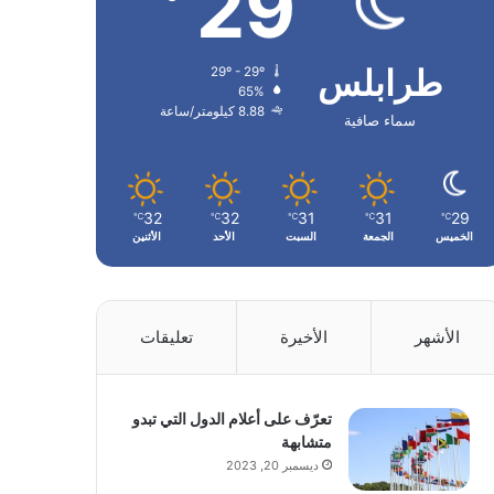
29
طرابلس
29º - 29º
65%
8.88 كيلومتر/ساعة
سماء صافية
32
32
31
31
29
℃
℃
℃
℃
℃
الخميس
الجمعة
السبت
الأحد
الأثنين
الأشهر
الأخيرة
تعليقات
تعرّف على أعلام الدول التي تبدو
متشابهة
ديسمبر 20, 2023