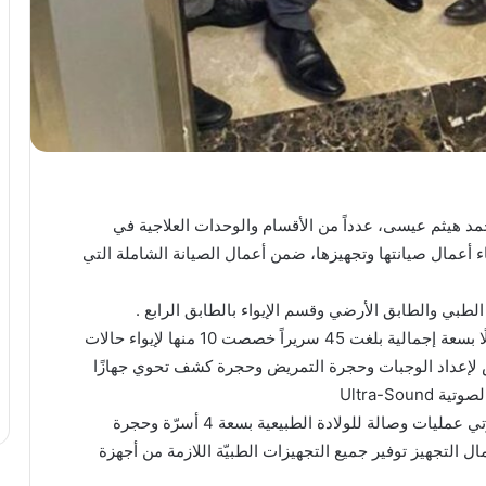
مد هيثم عيسى، عدداً من الأقسام والوحدات العلاجية في
ء أعمال صيانتها وتجهيزها، ضمن أعمال الصيانة الشاملة التي
طبي والطابق الأرضي وقسم الإيواء بالطابق الرابع .
هذا وجرى تجهيز قسم الإيواء بالطابق الرابع تجهيزًا كاملًا بسعة إجمالية بلغت 45 سريراً خصصت 10 منها لإيواء حالات
لإعداد الوجبات وحجرة التمريض وحجرة كشف تحوي جهازًا
أما الطابق الأرضي الذي تمت صيانته فيتكون، من حجرتي عمليات وصالة للولادة الطبيعية بسعة 4 أسرّة وحجرة
 التجهيز توفير جميع التجهيزات الطبيّة اللازمة من أجهزة