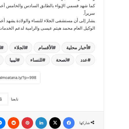
سريراً.
يشار إلى أن مستشفى الجلاء للنساء والولادة يشهد أعما
الوكيل العام محمد هيثم عيسى والرامية لدعم الخدمات ا
أخبار محلية
الأقسام
الجلاء
ا
عدد
لصحة
للنساء
ليبيا
تابعنا
فيسبوك
‫X
لينكدإن
بينتيريست
شاركها