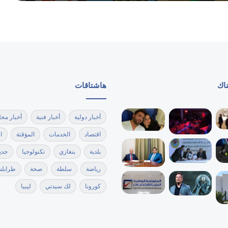
صرمان: احباط محاولة تفجير سيارة مفخخة
أمام إحدى المدارس
بمشاركة 134 ألف طالب.. انطلاق امتحانات
الشهادة الثانوية للعام الدراسي 2025-
2026 في ليبيا
ناك
هاشتاقات
إحباط تهريب التاريخ.. “آثار بنغازي” تسترد 4
رؤوس تماثيل وتكرم الأمن الداخلي
أخبار دولية
أخبار فنية
أخبار محل
اقتصاد
الخدمات
المؤقتة
ا
بلدية
بنغازي
تكنولوجيا
جدي
رياضة
سلطة
صحة
طرابل
كورونا
لك سيدتي
ليبيا