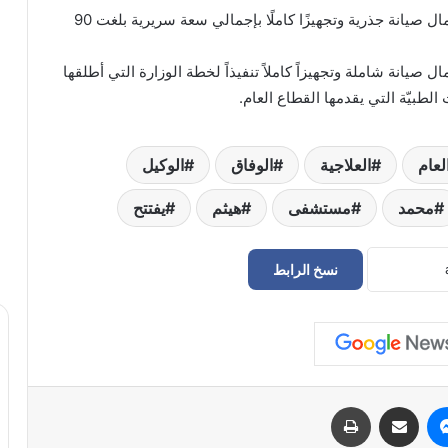
كما شهد قسمي الإيواء بالطابق السادس والخامس أعمال صيانة جذرية وتجهيزًا كاملًا بإجمالي سعة سريرية بلغت 90
ل صيانة شاملة وتجهيزاً كاملاً تنفيذاً لخطة الوزارة التي أطلقها
لطبيّة التي يقدمها القطاع العام.
لعام
العلاجية
الوفاق
الوكيل
محمد
مستشفى
هيثم
يفتتح
نسخ الرابط
حراك سوق الجمعة يعلن إعادة فتح
المؤسسات المغلقة في طرابلس
الدبيبة يوجّه بـ«خطة عاجلة» لتزويد المخابز
والمستشفيات بالديزل و«البريقة» تبدأ التنفيذ
الفوري
ماسنجر
مشاركة عبر البريد
طباعة