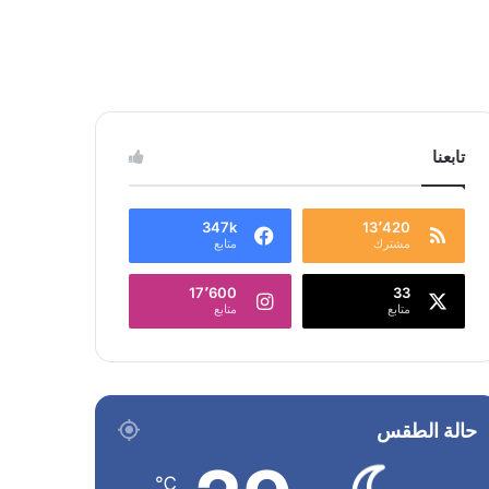
تابعنا
347k
13٬420
مشترك
متابع
17٬600
33
متابع
متابع
حالة الطقس
℃