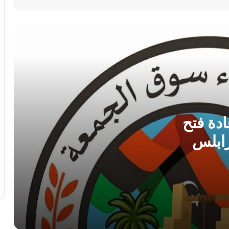
سفارة ليبيا لدى إيطاليا تعلن عودة “اللاعبين
الأربعة” إلى أرض الوطن بعد 11 عامًا من
الاحتجاز
أمن بنغازي يضبط 167 مهاجراً غير شرعي
في حملة ميدانية واسعة
مركز الأرصاد الجوية يحذر من ذروة موجة
حارة و رطوبة عالية بمنتصف الأسبوع
دة فتح
ابلس
الطرابلسي يطالب الدبيبة بـ”فرض السيطرة
بالقوة” ويكشف ثغرات أمنية في ملف
تهريب الوقود
الأرصاد الجوية تتوقع أجواءً صيفية معتدلة
وتحذر من السباحة في الشواطئ