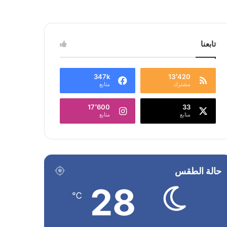
تابعنا
347k
13٬420
مشترك
متابع
17٬600
33
متابع
متابع
حالة الطقس
28
℃