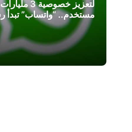
لتعزيز خصوصية 3 مليارات
مستخدم.. “واتساب” تبدأ رس
طرح ميزة “اسم المستخدم”
رقم هاتف