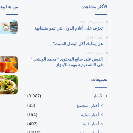
الأكثر مشاهدة
من هنا وه
ديسمبر 20, 2023
تعرّف على أعلام الدول التي تبدو متشابهة
يناير 4, 2024
هل يمكنك أكل البصل المنبت؟
أبريل 1, 2024
القبض على صانع المحتوى ” محمد الويشي ”
في #السعودية بتهمة الابتزاز
تصنيفات
الأخبار
(3٬087)
أخبار المجتمع
(65)
أخبار دولية
(154)
أخبار فنية
(497)
أخبار محلية
(1٬616)