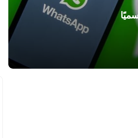
المقلاة الهوائية والميكروويف؟ أيهما الخيار
ميًا
الأكثر صحة؟
 بدون
إطلاق هاتف Infinix Note 60 Ultra بكاميرا
أساسية بدقة 200 ميجابكسل
“الأسمنت الحيوي”.. تقنية البكتيريا الزرقاء
ثورة صينية جديدة لاستصلاح الأراضي
أبل تعزز وظائف الذكاء الاصطناعي في
منتجاتها باتفاقية مع غوغل
تعرف على “آيفون Air” الاصدار الجديد
لشركة أبل