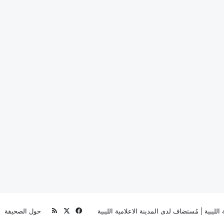
‫X
فيسبوك
ملخص
الليبية
| مُستضاف لدى
المدينة الاعلامية الليبية
حول الصحيفة
الموقع