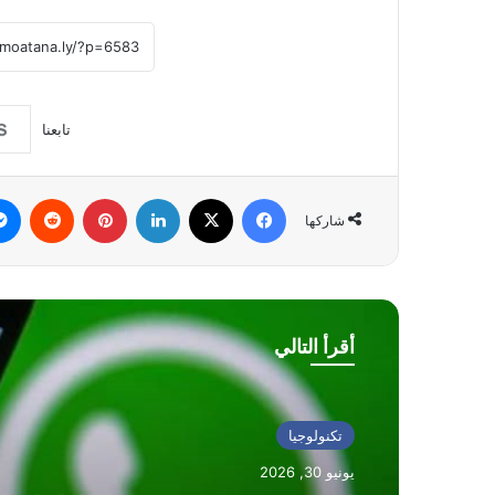
تابعنا
فيسبوك
‫X
لينكدإن
بينتيريست
شاركها
أقرأ التالي
تكنولوجيا
يونيو 30, 2026