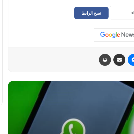
نسخ الرابط
لتعزيز خصوصية 3 مليارات مستخدم..
“واتساب” تبدأ رسميًا طرح ميزة “اسم
المستخدم” بدون رقم هاتف
كم يبلغ وزن دماغ الإنسان؟
ماسنجر
مشاركة عبر البريد
طباعة
لماذا يعتبر تكرار كلمات المرور “هدية”
مجانية للمخترقين؟
إنجاز عالمي جديد: فريق ليبيا للروبوتات
يقتنص جائزتين في بطولة “VEX” بأمريكا
فريق “MTG7” الليبي للروبوتات يشد الرحال
نحو الولايات المتحدة للمنافسة عالمياً