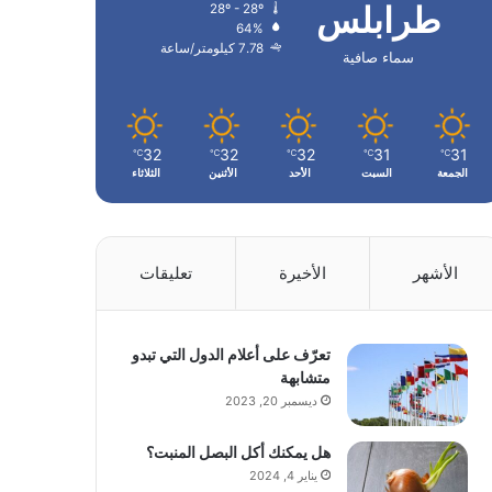
طرابلس
28º - 28º
64%
7.78 كيلومتر/ساعة
سماء صافية
32
32
32
31
31
℃
℃
℃
℃
℃
الجمعة
السبت
الأحد
الأثنين
الثلاثاء
الأشهر
الأخيرة
تعليقات
تعرّف على أعلام الدول التي تبدو
متشابهة
ديسمبر 20, 2023
هل يمكنك أكل البصل المنبت؟
يناير 4, 2024