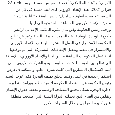
الكوني” و “عبدالله اللافي” أعضاء المجلس، مساء اليوم الثلاثاء 23
فبراير 2021، بعثة الإتحاد الأوروبي لدى ليبيا ممثلة في كل من
السفير ” خوسيه أنطونيو سابادل” رئيس البعثة و “ناتالينا تشيا”
مبعوثة الإتحاد الأوروبي للمساعدة الحدودية إلى ليبيا.
ورحب رئيس الحكومة وفق بيان نشره المكتب الإعلامي لرئيس
حكومة الوحدة الوطنية “عبدالحميد الدبيبة، بالبعثة وعبر عن تطلع
الحكومة للإستمرار في العمل المشترك البناء مع الإتحاد الأوروبي
والاستمرار في تنفيذ وتفعيل الإتفاقيات المشتركة التي تم توقيعها
أثناء عمل الحكومات السابقة ما بين ليبيا والإتحاد الأوروبي، بالإضافة
إلى تطلع ليبيا لعودة البعثات الدبلوماسية و الشركات الأوروبية إلى
ليبيا لاستكمال المشاريع التي كانت تشرف عليها واستكشاف فرص
استثمار جديدة في ليبيا، وفيما يتعلق بملف الهجرة فقد أعرب السيد
رئيس الحكومة عن استعداد الحكومة لتنفيذ خطط وبرامج متطورة
لإدارة الهجرة بشكل يحقق المصلحة الوطنية و يحفظ حقوق الإنسان
ويقلص من العبئ الذي تحملته الدولة الليبية التي أصبحت منطقة
عبور كبيرة للمهاجرين خلال السنوات الأخيرة.