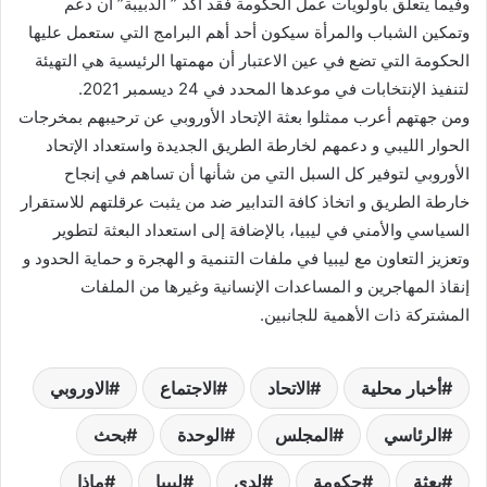
وفيما يتعلق بأولويات عمل الحكومة فقد أكد ” الدبيبة” أن دعم
وتمكين الشباب والمرأة سيكون أحد أهم البرامج التي ستعمل عليها
الحكومة التي تضع في عين الاعتبار أن مهمتها الرئيسية هي التهيئة
لتنفيذ الإنتخابات في موعدها المحدد في 24 ديسمبر 2021.
ومن جهتهم أعرب ممثلوا بعثة الإتحاد الأوروبي عن ترحيبهم بمخرجات
الحوار الليبي و دعمهم لخارطة الطريق الجديدة واستعداد الإتحاد
الأوروبي لتوفير كل السبل التي من شأنها أن تساهم في إنجاح
خارطة الطريق و اتخاذ كافة التدابير ضد من يثبت عرقلتهم للاستقرار
السياسي والأمني في ليبيا، بالإضافة إلى استعداد البعثة لتطوير
وتعزيز التعاون مع ليبيا في ملفات التنمية و الهجرة و حماية الحدود و
إنقاذ المهاجرين و المساعدات الإنسانية وغيرها من الملفات
المشتركة ذات الأهمية للجانبين.
أخبار محلية
الاتحاد
الاجتماع
الاوروبي
الرئاسي
المجلس
الوحدة
بحث
بعثة
حكومة
لدى
ليبيا
ماذا