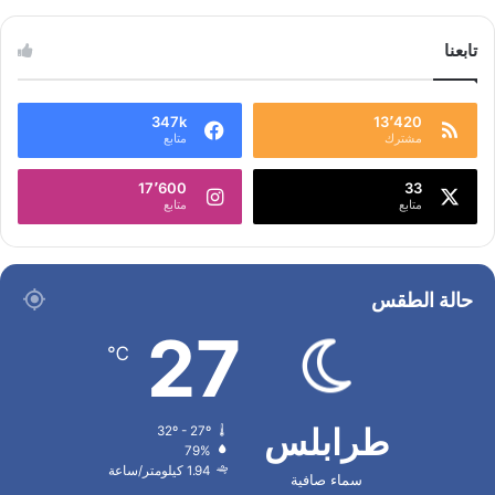
تابعنا
347k
13٬420
مشترك
متابع
17٬600
33
متابع
متابع
حالة الطقس
27
℃
طرابلس
32º - 27º
79%
1.94 كيلومتر/ساعة
سماء صافية