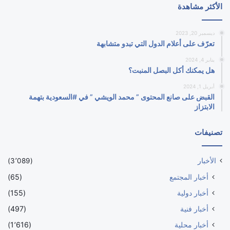
الأكثر مشاهدة
ديسمبر 20, 2023
تعرّف على أعلام الدول التي تبدو متشابهة
يناير 4, 2024
هل يمكنك أكل البصل المنبت؟
أبريل 1, 2024
القبض على صانع المحتوى ” محمد الويشي ” في #السعودية بتهمة
الابتزاز
تصنيفات
الأخبار
(3٬089)
أخبار المجتمع
(65)
أخبار دولية
(155)
أخبار فنية
(497)
أخبار محلية
(1٬616)