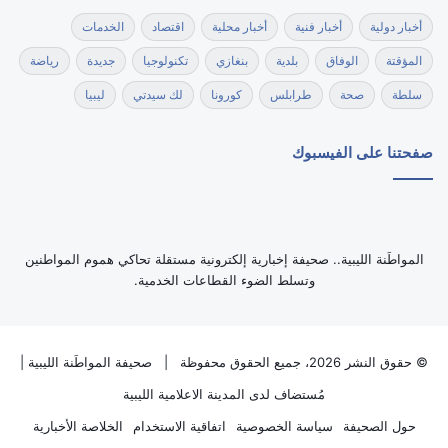
أخبار دولية
أخبار فنية
أخبار محلية
اقتصاد
الخدمات
المؤقتة
الوفاق
بلدية
بنغازي
تكنولوجيا
جديدة
رياضة
سلطة
صحة
طرابلس
كورونا
لك سيدتي
ليبيا
صفحتنا على الفيسبوك
‏المواطَنة الليبية.. صحيفة إخبارية إلكترونية مستقلة تحاكي هموم المواطنين
وتسلط الضوء القطاعات الخدمية.
© حقوق النشر 2026، جميع الحقوق محفوظة |
صحيفة المواطَنة الليبية
|
مُستضاف لدى
المدينة الاعلامية الليبية
حول الصحيفة
سياسة الخصوصية
اتفاقية الاستخدام
الخلاصة الأخبارية