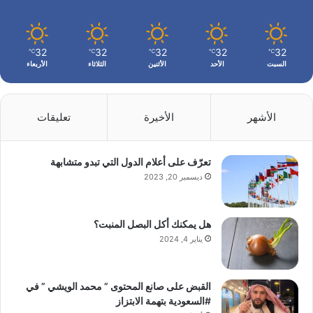
32
32
32
32
32
℃
℃
℃
℃
℃
السبت
الأحد
الأثنين
الثلاثاء
الأربعاء
الأشهر
الأخيرة
تعليقات
تعرّف على أعلام الدول التي تبدو متشابهة
ديسمبر 20, 2023
هل يمكنك أكل البصل المنبت؟
يناير 4, 2024
القبض على صانع المحتوى ” محمد الويشي ” في
#السعودية بتهمة الابتزاز