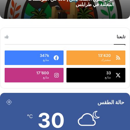
المغلقة في طرابلس
تابعنا
347k
13٬420
مشترك
متابع
17٬600
33
متابع
متابع
حالة الطقس
30
℃