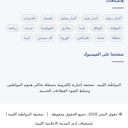
هاشتاقات
أخبار دولية
أخبار فنية
أخبار محلية
اقتصاد
الخدمات
المؤقتة
الوفاق
بلدية
بنغازي
تكنولوجيا
جديدة
رياضة
سلطة
صحة
طرابلس
كورونا
لك سيدتي
ليبيا
صفحتنا على الفيسبوك
‏المواطَنة الليبية.. صحيفة إخبارية إلكترونية مستقلة تحاكي هموم المواطنين
وتسلط الضوء القطاعات الخدمية.
© حقوق النشر 2026، جميع الحقوق محفوظة |
صحيفة المواطَنة الليبية
|
مُستضاف لدى
المدينة الاعلامية الليبية