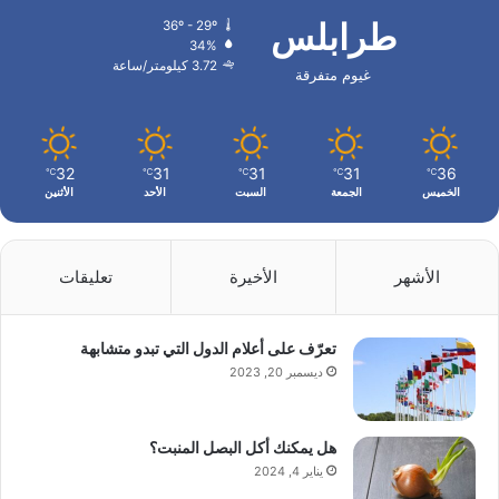
طرابلس
36º - 29º
34%
3.72 كيلومتر/ساعة
غيوم متفرقة
32
31
31
31
36
℃
℃
℃
℃
℃
الخميس
الجمعة
السبت
الأحد
الأثنين
الأشهر
الأخيرة
تعليقات
تعرّف على أعلام الدول التي تبدو متشابهة
ديسمبر 20, 2023
هل يمكنك أكل البصل المنبت؟
يناير 4, 2024