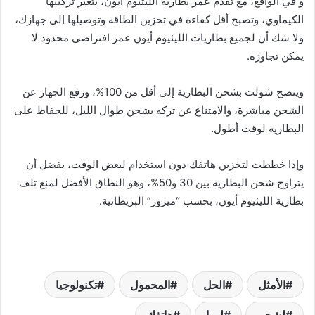
و في الواقع، مع تقدم عمر بطارية الليثيوم أيون، يتغير تركيبها
الكيماوي، وتصبح أقل كفاءة في تخزين الطاقة وتوصيلها إلى جهازك،
ولا شك أن لجميع بطاريات الليثيوم أيون عمر افتراضي محدود لا
يمكن تجاوزه.
وينصح شولت بشحن البطارية إلى أقل من 100%، ورفع الجهاز عن
الشحن مباشرة، والامتناع عن تركه يشحن طوال الليل، للحفاظ على
البطارية لوقت أطول.
وإذا خططت لتخزين هاتفك دون استخدام لبعض الوقت، يفضل أن
يتراوح شحن البطارية بين 30 و50%، وهو النطاق الأفضل لمنع تلف
بطارية الليثيوم أيون، بحسب “ميرور” البريطانية.
الأمثل
الحل
المحمول
تكنولوجيا
لشحن
ليبيا
هاتفك