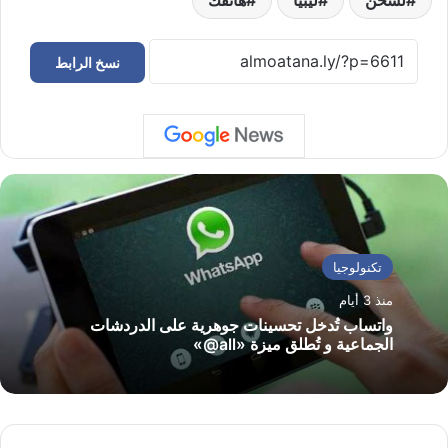
نسخ الرابط
تكنولوجيا
منذ 3 أيام
واتساب تُدخل تحسينات جوهرية على الدردشات
الجماعية و تُطلق ميزة «all@»