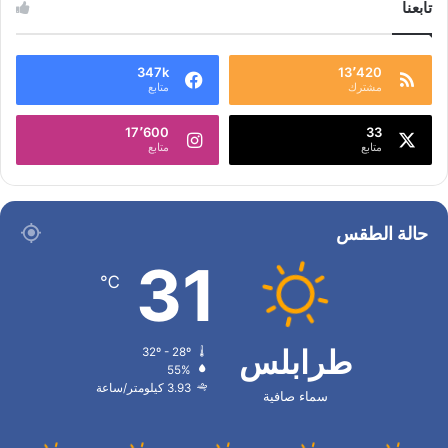
تابعنا
347k
13٬420
مشترك
متابع
17٬600
33
متابع
متابع
حالة الطقس
31
℃
طرابلس
32º - 28º
55%
3.93 كيلومتر/ساعة
سماء صافية