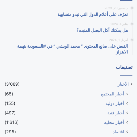
ديسمبر 20, 2023
تعرّف على أعلام الدول التي تبدو متشابهة
يناير 4, 2024
هل يمكنك أكل البصل المنبت؟
أبريل 1, 2024
القبض على صانع المحتوى ” محمد الويشي ” في #السعودية بتهمة
الابتزاز
تصنيفات
الأخبار
(3٬089)
أخبار المجتمع
(65)
أخبار دولية
(155)
أخبار فنية
(497)
أخبار محلية
(1٬616)
اقتصاد
(295)