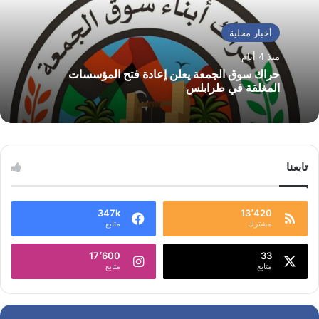
أخبار محلية
منذ 4 أيام
حراك سوق الجمعة يعلن إعادة فتح المؤسسات
المغلقة في طرابلس
تابعنا
347k
13٬420
مشترك
متابع
17٬600
33
متابع
متابع