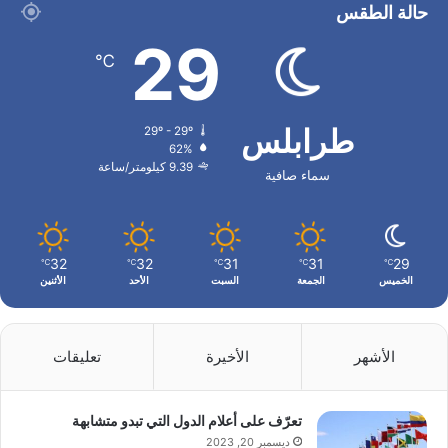
حالة الطقس
29
℃
طرابلس
29º - 29º
62%
9.39 كيلومتر/ساعة
سماء صافية
32
32
31
31
29
℃
℃
℃
℃
℃
الخميس
الجمعة
السبت
الأحد
الأثنين
الأشهر
الأخيرة
تعليقات
تعرّف على أعلام الدول التي تبدو متشابهة
ديسمبر 20, 2023