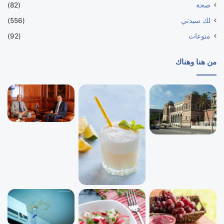
صحة
(82)
لك سيدتي
(556)
منوعات
(92)
من هنا وهناك