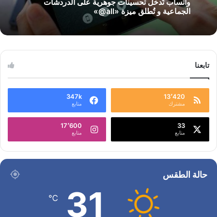
واتساب تُدخل تحسينات جوهرية على الدردشات
الجماعية و تُطلق ميزة «all@»
تابعنا
347k
13٬420
مشترك
متابع
17٬600
33
متابع
متابع
حالة الطقس
31
℃