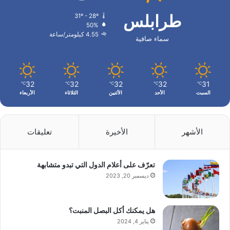
طرابلس
31º - 28º
50%
4.55 كيلومتر/ساعة
سماء صافية
32
32
32
32
31
℃
℃
℃
℃
℃
السبت
الأحد
الأثنين
الثلاثاء
الأربعاء
الأشهر
الأخيرة
تعليقات
تعرّف على أعلام الدول التي تبدو متشابهة
ديسمبر 20, 2023
هل يمكنك أكل البصل المنبت؟
يناير 4, 2024