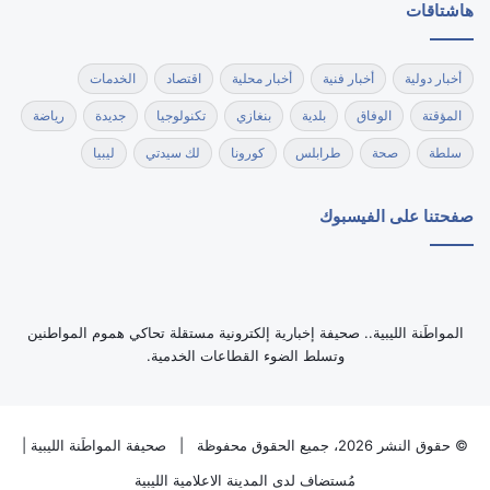
هاشتاقات
أخبار دولية
أخبار فنية
أخبار محلية
اقتصاد
الخدمات
المؤقتة
الوفاق
بلدية
بنغازي
تكنولوجيا
جديدة
رياضة
سلطة
صحة
طرابلس
كورونا
لك سيدتي
ليبيا
صفحتنا على الفيسبوك
‏المواطَنة الليبية.. صحيفة إخبارية إلكترونية مستقلة تحاكي هموم المواطنين
وتسلط الضوء القطاعات الخدمية.
© حقوق النشر 2026، جميع الحقوق محفوظة |
صحيفة المواطَنة الليبية
|
مُستضاف لدى
المدينة الاعلامية الليبية