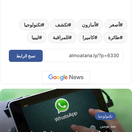
أصغر
أمازون
تكشف
تكنولوجيا
طائرة
كاميرا
للمراقبة
ليبيا
نسخ الرابط
تكنولوجيا
منذ يومين