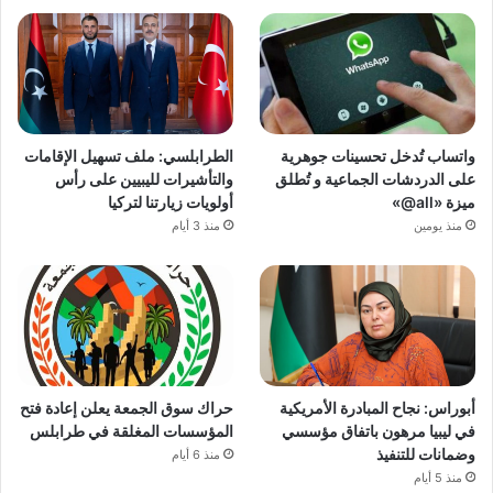
واتساب تُدخل تحسينات جوهرية
الطرابلسي: ملف تسهيل الإقامات
على الدردشات الجماعية و تُطلق
والتأشيرات لليبيين على رأس
ميزة «all@»
أولويات زيارتنا لتركيا
منذ يومين
منذ 3 أيام
أبوراس: نجاح المبادرة الأمريكية
حراك سوق الجمعة يعلن إعادة فتح
في ليبيا مرهون باتفاق مؤسسي
المؤسسات المغلقة في طرابلس
وضمانات للتنفيذ
منذ 6 أيام
منذ 5 أيام