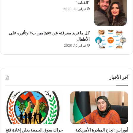
"الفنانة"
فبراير 20, 2020
كل ما تريد معرفته عن «فيتامين ب» وتأثيره على
الأطفال
فبراير 10, 2020
آخر الأخبار
أبوراس: نجاح المبادرة الأمريكية
حراك سوق الجمعة يعلن إعادة فتح