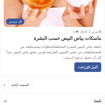
لك سيدتي
فبراير 2, 2020
0
ماسكات بياض البيض حسب البشرة
خلطة بياض البيض للبشرة المختلطةالمكوّنات:بيضةملعقة من
العسلملعقتان من عصير الليمون الطريقة:قومي بخفق بياض البيض جيداً
إلى أن يتحول لرغوة كريمية…
أكمل القراءة »
الصفحة التالية
تابعنا