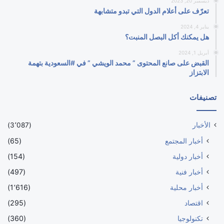
ديسمبر 20, 2023
تعرّف على أعلام الدول التي تبدو متشابهة
يناير 4, 2024
هل يمكنك أكل البصل المنبت؟
أبريل 1, 2024
القبض على صانع المحتوى ” محمد الويشي ” في #السعودية بتهمة
الابتزاز
تصنيفات
الأخبار
(3٬087)
أخبار المجتمع
(65)
أخبار دولية
(154)
أخبار فنية
(497)
أخبار محلية
(1٬616)
اقتصاد
(295)
تكنولوجيا
(360)