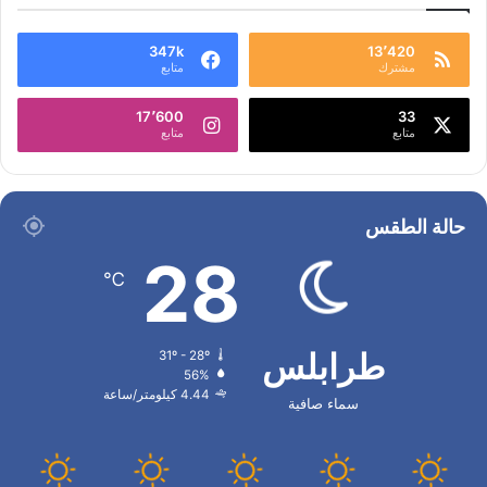
347k
13٬420
مشترك
متابع
17٬600
33
متابع
متابع
حالة الطقس
28
℃
طرابلس
31º - 28º
56%
4.44 كيلومتر/ساعة
سماء صافية