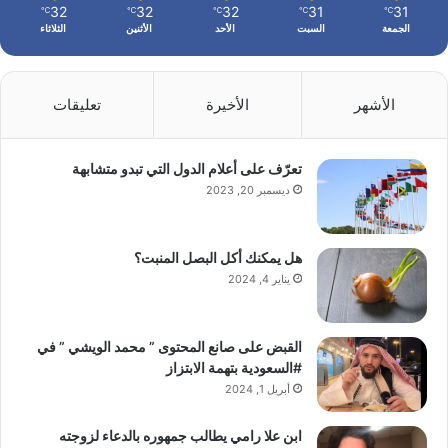
32
32
32
31
31
℃
℃
℃
℃
℃
الجمعة
السبت
الأحد
الأثنين
الثلاثاء
الأشهر
الأخيرة
تعليقات
تعرّف على أعلام الدول التي تبدو متشابهة
ديسمبر 20, 2023
هل يمكنك أكل البصل المنبت؟
يناير 4, 2024
القبض على صانع المحتوى ” محمد الويشي ” في
#السعودية بتهمة الابتزاز
أبريل 1, 2024
ابن علا رامي يطالب جمهوره بالدعاء لزوجته