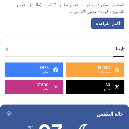
المقادير– سكر : ربع كوب – عصير بطيخ : 3 اكواب (طازج) – عصير
الليمون : كوب – عصير الأناناس…
أكمل القراءة »
تابعنا
347k
13٬420
مشترك
متابع
17٬600
33
متابع
متابع
حالة الطقس
℃