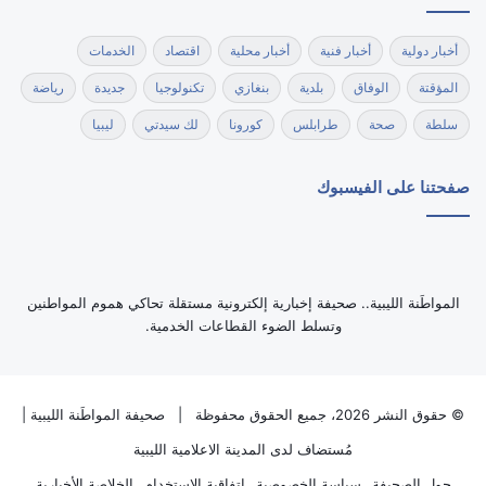
أخبار دولية
أخبار فنية
أخبار محلية
اقتصاد
الخدمات
المؤقتة
الوفاق
بلدية
بنغازي
تكنولوجيا
جديدة
رياضة
سلطة
صحة
طرابلس
كورونا
لك سيدتي
ليبيا
صفحتنا على الفيسبوك
‏المواطَنة الليبية.. صحيفة إخبارية إلكترونية مستقلة تحاكي هموم المواطنين
وتسلط الضوء القطاعات الخدمية.
© حقوق النشر 2026، جميع الحقوق محفوظة |
صحيفة المواطَنة الليبية
|
مُستضاف لدى
المدينة الاعلامية الليبية
حول الصحيفة
سياسة الخصوصية
اتفاقية الاستخدام
الخلاصة الأخبارية