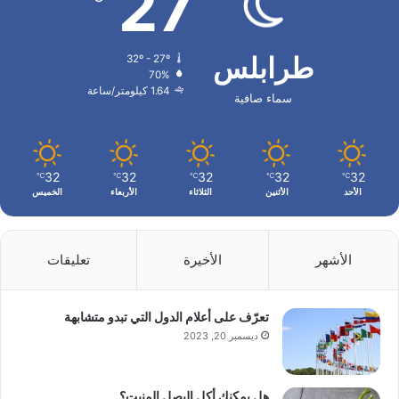
27
طرابلس
32º - 27º
70%
1.64 كيلومتر/ساعة
سماء صافية
32
32
32
32
32
℃
℃
℃
℃
℃
الأحد
الأثنين
الثلاثاء
الأربعاء
الخميس
الأشهر
الأخيرة
تعليقات
تعرّف على أعلام الدول التي تبدو متشابهة
ديسمبر 20, 2023
هل يمكنك أكل البصل المنبت؟