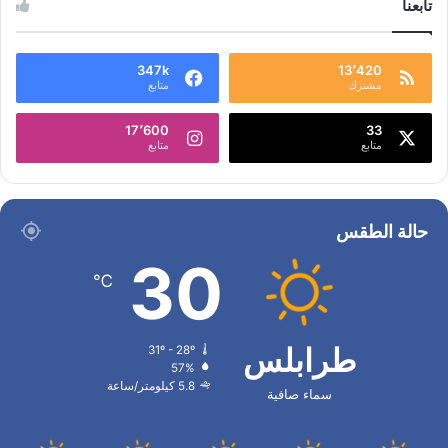
تابعنا
347k
13٬420
مشترك
متابع
17٬600
33
متابع
متابع
حالة الطقس
30
℃
طرابلس
31º - 28º
57%
5.8 كيلومتر/ساعة
سماء صافية