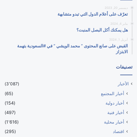
ديسمبر 20, 2023
تعرّف على أعلام الدول التي تبدو متشابهة
يناير 4, 2024
هل يمكنك أكل البصل المنبت؟
أبريل 1, 2024
القبض على صانع المحتوى ” محمد الويشي ” في #السعودية بتهمة
الابتزاز
تصنيفات
الأخبار
(3٬087)
أخبار المجتمع
(65)
أخبار دولية
(154)
أخبار فنية
(497)
أخبار محلية
(1٬616)
اقتصاد
(295)