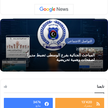
التواصل الاجتماعي
يوليو 3, 2026
المباحث الجنائية بفرع الوسطى تضبط مديراً
لصفحات وهمية تحريضية
تابعنا
347k
13٬420
مشترك
متابع