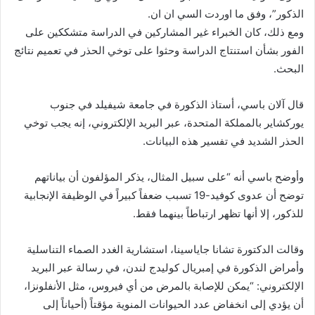
الذكور”، وفق ما اوردت السي ان ان.
ومع ذلك، كان الخبراء غير المشاركين في الدراسة متشككين على
الفور بشأن استنتاج الدراسة وحثوا على توخي الحذر في تعميم نتائج
البحث.
قال آلان باسي، أستاذ الذكورة في جامعة شيفيلد في جنوب
يوركشاير بالمملكة المتحدة، عبر البريد الإلكتروني، إنه يجب توخي
الحذر الشديد في تفسير هذه البيانات.
وأوضح باسي أنه “على سبيل المثال، يذكر المؤلفون أن بياناتهم
توضح أن عدوى كوفيد-19 تسبب ضعفاً كبيراً في الوظيفة الإنجابية
للذكور، إلا أنها تظهر ارتباطاً بينهما فقط.
وقالت الدكتورة تشانا جاياسينا، استشارية الغدد الصماء التناسلية
وأمراض الذكورة في إمبريال كوليدج لندن، في رسالة عبر البريد
الإلكتروني: “يمكن للإصابة بالمرض من أي فيروس، مثل الأنفلونزا،
أن يؤدي إلى انخفاض عدد الحيوانات المنوية مؤقتاً (أحياناً إلى