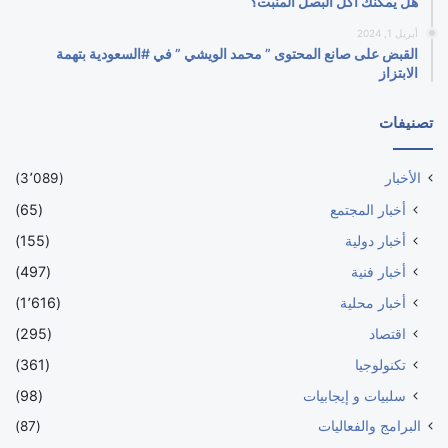
هل يمكنك أكل البصل المنبت؟
أبريل 1, 2024
القبض على صانع المحتوى ” محمد الويشي ” في #السعودية بتهمة
الابتزاز
تصنيفات
الأخبار
(3٬089)
أخبار المجتمع
(65)
أخبار دولية
(155)
أخبار فنية
(497)
أخبار محلية
(1٬616)
اقتصاد
(295)
تكنولوجيا
(361)
سلبيات و إيجابيات
(98)
البرامج والفعاليات
(87)