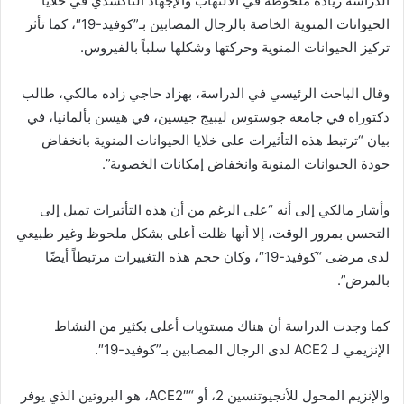
الدراسة زيادة ملحوظة في الالتهاب والإجهاد التأكسدي في خلايا
الحيوانات المنوية الخاصة بالرجال المصابين بـ”كوفيد-19″، كما تأثر
تركيز الحيوانات المنوية وحركتها وشكلها سلباً بالفيروس.
وقال الباحث الرئيسي في الدراسة، بهزاد حاجي زاده مالكي، طالب
دكتوراه في جامعة جوستوس ليبيج جيسين، في هيسن بألمانيا، في
بيان “ترتبط هذه التأثيرات على خلايا الحيوانات المنوية بانخفاض
جودة الحيوانات المنوية وانخفاض إمكانات الخصوبة”.
وأشار مالكي إلى أنه “على الرغم من أن هذه التأثيرات تميل إلى
التحسن بمرور الوقت، إلا أنها ظلت أعلى بشكل ملحوظ وغير طبيعي
لدى مرضى “كوفيد-19″، وكان حجم هذه التغييرات مرتبطاً أيضًا
بالمرض”.
كما وجدت الدراسة أن هناك مستويات أعلى بكثير من النشاط
الإنزيمي لـ ACE2 لدى الرجال المصابين بـ”كوفيد-19″.
والإنزيم المحول للأنجيوتنسين 2، أو “ACE2″، هو البروتين الذي يوفر