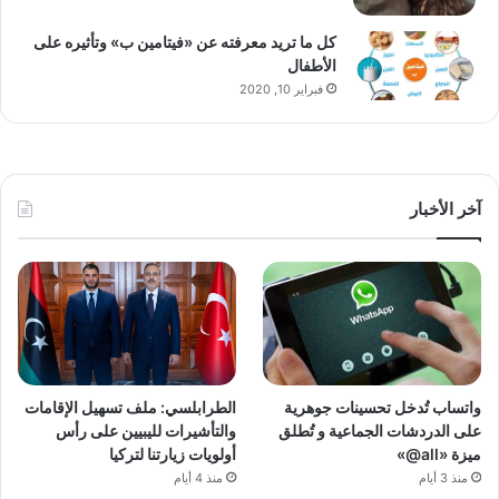
كل ما تريد معرفته عن «فيتامين ب» وتأثيره على
الأطفال
فبراير 10, 2020
آخر الأخبار
واتساب تُدخل تحسينات جوهرية
الطرابلسي: ملف تسهيل الإقامات
على الدردشات الجماعية و تُطلق
والتأشيرات لليبيين على رأس
ميزة «all@»
أولويات زيارتنا لتركيا
منذ 3 أيام
منذ 4 أيام