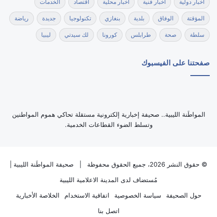
أخبار دولية
أخبار فنية
أخبار محلية
اقتصاد
الخدمات
المؤقتة
الوفاق
بلدية
بنغازي
تكنولوجيا
جديدة
رياضة
سلطة
صحة
طرابلس
كورونا
لك سيدتي
ليبيا
صفحتنا على الفيسبوك
‏المواطَنة الليبية.. صحيفة إخبارية إلكترونية مستقلة تحاكي هموم المواطنين
وتسلط الضوء القطاعات الخدمية.
© حقوق النشر 2026، جميع الحقوق محفوظة |
صحيفة المواطَنة الليبية
|
مُستضاف لدى
المدينة الاعلامية الليبية
حول الصحيفة
سياسة الخصوصية
اتفاقية الاستخدام
الخلاصة الأخبارية
اتصل بنا