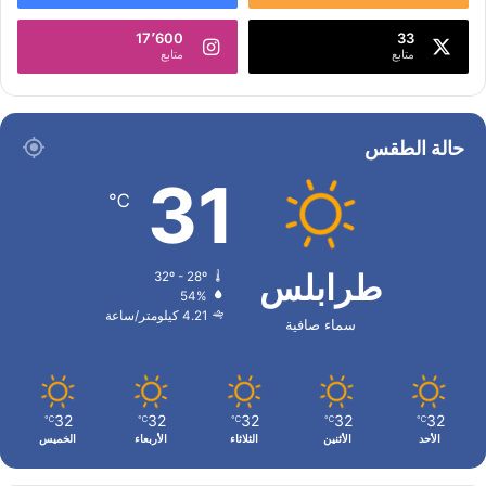
17٬600
33
متابع
متابع
حالة الطقس
31
℃
طرابلس
32º - 28º
54%
4.21 كيلومتر/ساعة
سماء صافية
32
32
32
32
32
℃
℃
℃
℃
℃
الأحد
الأثنين
الثلاثاء
الأربعاء
الخميس