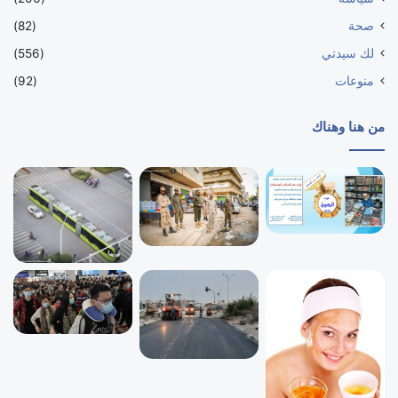
صحة
(82)
لك سيدتي
(556)
منوعات
(92)
من هنا وهناك