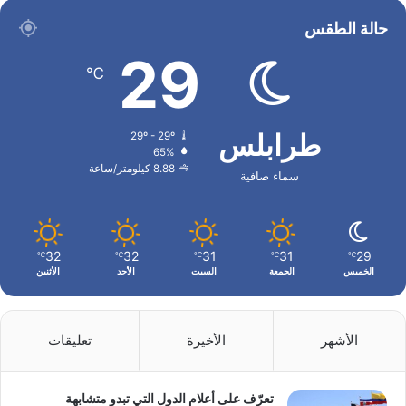
حالة الطقس
29
℃
طرابلس
29º - 29º
65%
8.88 كيلومتر/ساعة
سماء صافية
32
32
31
31
29
℃
℃
℃
℃
℃
الخميس
الجمعة
السبت
الأحد
الأثنين
الأشهر
الأخيرة
تعليقات
تعرّف على أعلام الدول التي تبدو متشابهة