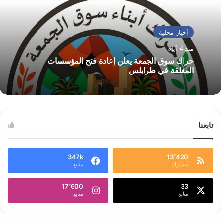
أخبار محلية
منذ 4 أيام
حراك سوق الجمعة يعلن إعادة فتح المؤسسات
المغلقة في طرابلس
تابعنا
347k
13٬420
مشترك
متابع
17٬600
33
متابع
متابع