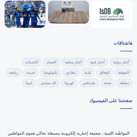
هاشتاقات
أخبار دولية
أخبار فنية
أخبار محلية
اقتصاد
الخدمات
المؤقتة
الوفاق
بلدية
بنغازي
تكنولوجيا
جديدة
رياضة
سلطة
صحة
طرابلس
كورونا
لك سيدتي
ليبيا
صفحتنا على الفيسبوك
‏المواطَنة الليبية.. صحيفة إخبارية إلكترونية مستقلة تحاكي هموم المواطنين