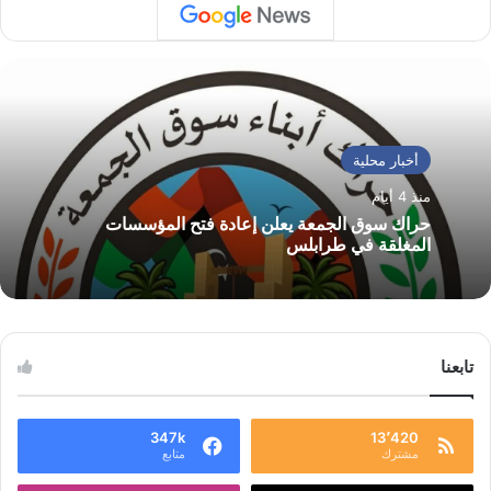
أخبار محلية
منذ 4 أيام
حراك سوق الجمعة يعلن إعادة فتح المؤسسات
المغلقة في طرابلس
تابعنا
347k
13٬420
مشترك
متابع