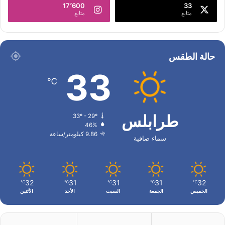
17٬600
33
متابع
متابع
حالة الطقس
33
℃
طرابلس
33º - 29º
46%
9.86 كيلومتر/ساعة
سماء صافية
32
31
31
31
32
℃
℃
℃
℃
℃
الخميس
الجمعة
السبت
الأحد
الأثنين