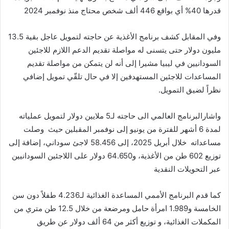
قدرها 40% أي بواقع 446 ألف شخص محتاج منذ نوفمبر 2024
وفي المقابل كشف برنامج الأغذية عن حاجته لتمويل عاجل بقية 13.5
مليون دولار حتى يتسنى له مواصلة تقديم الدعم اللازم للاجئين
السودانيين في ليبيا مشيرا إلى أنه لن يتمكن من مواصلة تقديم
المساعدات للاجئين المستهدفين إلا في حال تلقّي تمويل إضافي
نظراً لضيق التمويل.
واشارالبرنامج العالمي الى حاجته لـ5 ملايين دولار لتمويل عملياته
لمدة 6 أشهر للفترة من يونيو إلى نوفمبر المقبلين حيث وصلت
مساعداته خلال أبريل 2025، إلى 58.456 لاجئ سوداني، إضافة إلى
توزيع 602 طن من الأغذية، و64.650 دولار على اللاجئين السودانيين
عبر التحويلات النقدية
كما قدم البرنامج الأممي المساعدة الغذائية لـ4.236 طفلاً دون سن
الخامسة و1.989 امرأة حامل ومرضعة من خلال 12.5 طن متري من
المكملات الغذائية، و توزيع أكثر من 64 ألف دولار عن طريق