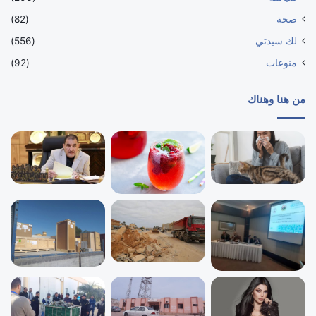
صحة
(82)
لك سيدتي
(556)
منوعات
(92)
من هنا وهناك