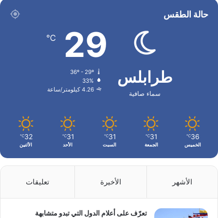
حالة الطقس
29
℃
طرابلس
36º - 29º
33%
4.26 كيلومتر/ساعة
سماء صافية
32
31
31
31
36
℃
℃
℃
℃
℃
الخميس
الجمعة
السبت
الأحد
الأثنين
الأشهر
الأخيرة
تعليقات
تعرّف على أعلام الدول التي تبدو متشابهة