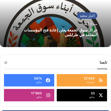
أخبار محلية
منذ 4 أيام
حراك سوق الجمعة يعلن إعادة فتح المؤسسات
المغلقة في طرابلس
تابعنا
347k
13٬420
مشترك
متابع
17٬600
33
متابع
متابع