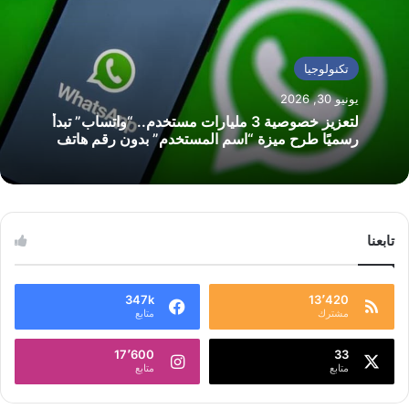
تكنولوجيا
يونيو 30, 2026
لتعزيز خصوصية 3 مليارات مستخدم.. “واتساب” تبدأ
رسميًا طرح ميزة “اسم المستخدم” بدون رقم هاتف
تابعنا
347k
13٬420
مشترك
متابع
17٬600
33
متابع
متابع