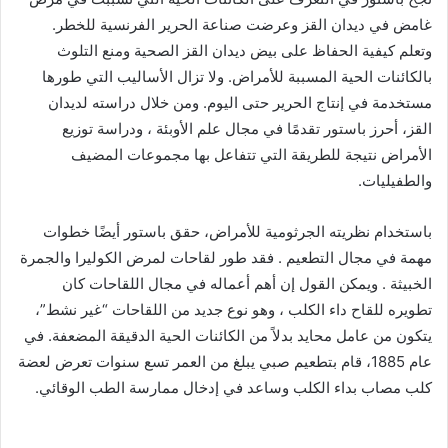
غامض في ديدان القز وعرضت صناعة الحرير الفرنسية للخطر.
وتعلم كيفية الحفاظ على بيض ديدان القز الصحية ومنع التلوث
بالكائنات الحية المسببة للأمراض. ولا تزال الأساليب التي طورها
مستخدمة في إنتاج الحرير حتى اليوم. ومن خلال دراسته لديدان
القز، أحرز باستور تقدمًا في مجال علم الأوبئة ، ودراسة توزيع
الأمراض نتيجة للطريقة التي تتفاعل بها مجموعات المضيف
والطفيليات.
باستخدام نظريته الجرثومية للأمراض، حقق باستور أيضًا خطوات
مهمة في مجال التطعيم . فقد طور لقاحات لمرض الكوليرا والجمرة
الخبيثة . ويمكن القول إن أهم أعماله في مجال اللقاحات كان
تطويره للقاح داء الكلب ، وهو نوع جديد من اللقاحات “غير نشط”،
يتكون من عامل محايد بدلاً من الكائنات الحية الدقيقة المضعفة. في
عام 1885، قام بتطعيم صبي يبلغ من العمر تسع سنوات تعرض لعضة
كلب مصاب بداء الكلب وساعد في إدخال ممارسة الطب الوقائي.