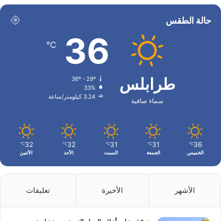
حالة الطقس
36
℃
طرابلس
36º - 29º
33%
3.24 كيلومتر/ساعة
سماء صافية
32
32
31
31
36
℃
℃
℃
℃
℃
الخميس
الجمعة
السبت
الأحد
الأثنين
الأشهر
الأخيرة
تعليقات