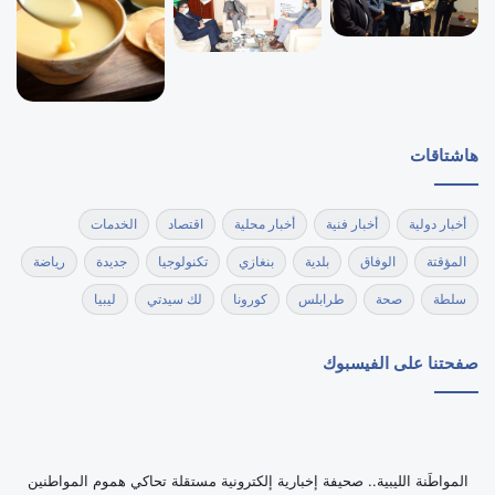
هاشتاقات
أخبار دولية
أخبار فنية
أخبار محلية
اقتصاد
الخدمات
المؤقتة
الوفاق
بلدية
بنغازي
تكنولوجيا
جديدة
رياضة
سلطة
صحة
طرابلس
كورونا
لك سيدتي
ليبيا
صفحتنا على الفيسبوك
‏المواطَنة الليبية.. صحيفة إخبارية إلكترونية مستقلة تحاكي هموم المواطنين