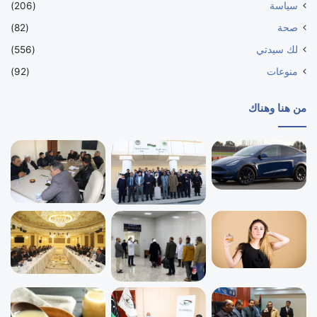
سياسة
(206)
صحة
(82)
لك سيدتي
(556)
منوعات
(92)
من هنا وهناك