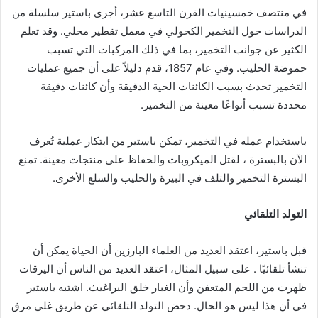
في منتصف خمسينيات القرن التاسع عشر، أجرى باستير سلسلة من
الدراسات حول التخمير الكحولي في معمل تقطير محلي. وقد تعلم
الكثير عن جوانب التخمير، بما في ذلك المركبات التي تسبب
حموضة الحليب. وفي عام 1857، قدم دليلاً على أن جميع عمليات
التخمير تحدث بسبب الكائنات الحية الدقيقة وأن كائنات دقيقة
محددة تسبب أنواعًا معينة من التخمير.
باستخدام عمله في التخمير، تمكن باستير من ابتكار عملية تُعرف
الآن بالبسترة ، لقتل الميكروبات والحفاظ على منتجات معينة. تمنع
البسترة التخمير والتلف في البيرة والحليب والسلع الأخرى.
التولد التلقائي
قبل باستير، اعتقد العديد من العلماء البارزين أن الحياة يمكن أن
تنشأ تلقائيًا . على سبيل المثال، اعتقد العديد من الناس أن اليرقات
ظهرت من اللحم المتعفن وأن الغبار خلق البراغيث. اشتبه باستير
في أن هذا ليس هو الحال. دحض التولد التلقائي عن طريق غلي مرق