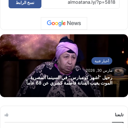
نسخ الرابط
أخبار فنية
مارس 30, 2026
رحيل “أشهر كومبارس” في السينما المصرية..
الموت يغيب الفنانة فاطمة كشري عن 68 عاماً
تابعنا