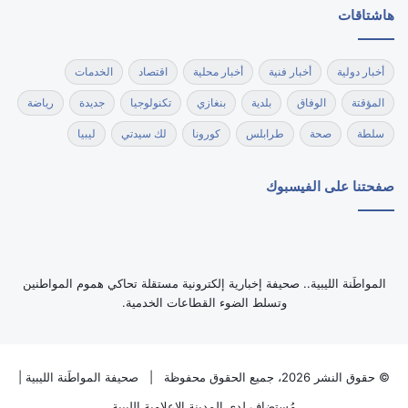
هاشتاقات
أخبار دولية
أخبار فنية
أخبار محلية
اقتصاد
الخدمات
المؤقتة
الوفاق
بلدية
بنغازي
تكنولوجيا
جديدة
رياضة
سلطة
صحة
طرابلس
كورونا
لك سيدتي
ليبيا
صفحتنا على الفيسبوك
‏المواطَنة الليبية.. صحيفة إخبارية إلكترونية مستقلة تحاكي هموم المواطنين
وتسلط الضوء القطاعات الخدمية.
© حقوق النشر 2026، جميع الحقوق محفوظة |
صحيفة المواطَنة الليبية
|
مُستضاف لدى
المدينة الاعلامية الليبية