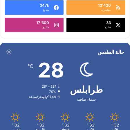
347k
13٬420
مشترك
متابع
17٬600
33
متابع
متابع
حالة الطقس
28
℃
طرابلس
28º - 28º
70%
1.49 كيلومتر/ساعة
سماء صافية
32
32
32
32
32
℃
℃
℃
℃
℃
الأحد
الأثنين
الثلاثاء
الأربعاء
الخميس