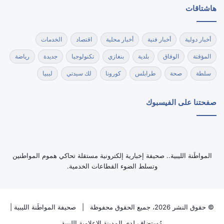
هاشتاقات
أخبار دولية
أخبار فنية
أخبار محلية
اقتصاد
الخدمات
المؤقتة
الوفاق
بلدية
بنغازي
تكنولوجيا
جديدة
رياضة
سلطة
صحة
طرابلس
كورونا
لك سيدتي
ليبيا
صفحتنا على الفيسبوك
‏المواطَنة الليبية.. صحيفة إخبارية إلكترونية مستقلة تحاكي هموم المواطنين
وتسلط الضوء القطاعات الخدمية.
© حقوق النشر 2026، جميع الحقوق محفوظة |
صحيفة المواطَنة الليبية
|
مُستضاف لدى
المدينة الاعلامية الليبية