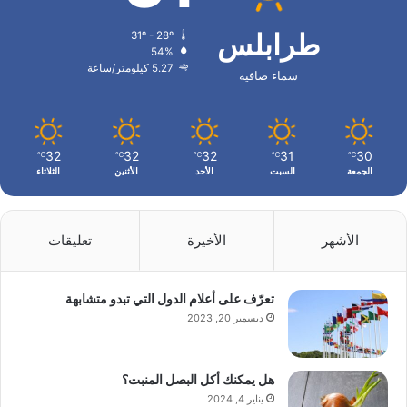
طرابلس
31º - 28º
54%
5.27 كيلومتر/ساعة
سماء صافية
32
32
32
31
30
℃
℃
℃
℃
℃
الجمعة
السبت
الأحد
الأثنين
الثلاثاء
الأشهر
الأخيرة
تعليقات
تعرّف على أعلام الدول التي تبدو متشابهة
ديسمبر 20, 2023
هل يمكنك أكل البصل المنبت؟
يناير 4, 2024