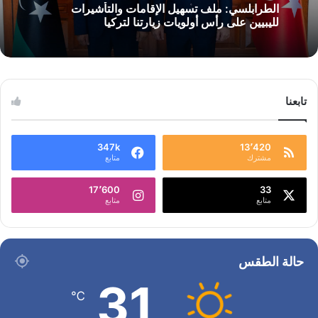
الطرابلسي: ملف تسهيل الإقامات والتأشيرات
لليبيين على رأس أولويات زيارتنا لتركيا
تابعنا
347k
13٬420
مشترك
متابع
17٬600
33
متابع
متابع
حالة الطقس
31
℃