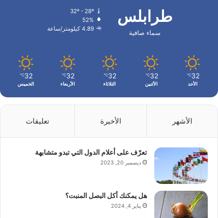
طرابلس
32º - 28º
52%
4.89 كيلومتر/ساعة
سماء صافية
32
32
32
32
32
℃
℃
℃
℃
℃
الأحد
الأثنين
الثلاثاء
الأربعاء
الخميس
الأشهر
الأخيرة
تعليقات
تعرّف على أعلام الدول التي تبدو متشابهة
ديسمبر 20, 2023
هل يمكنك أكل البصل المنبت؟
يناير 4, 2024