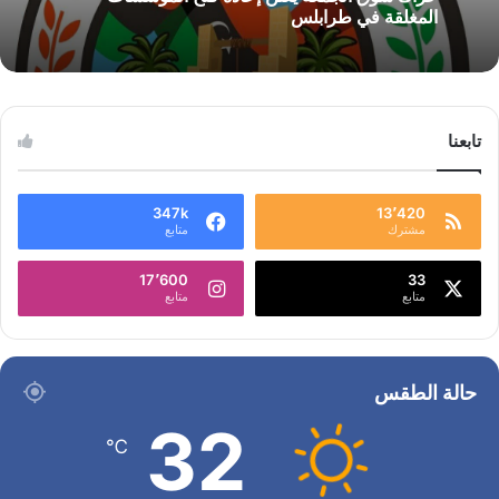
المغلقة في طرابلس
تابعنا
347k
13٬420
مشترك
متابع
17٬600
33
متابع
متابع
حالة الطقس
32
℃