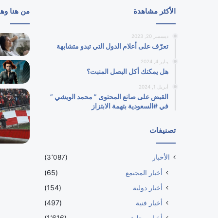
الأكثر مشاهدة
من هنا وه
ديسمبر 20, 2023
تعرّف على أعلام الدول التي تبدو متشابهة
يناير 4, 2024
هل يمكنك أكل البصل المنبت؟
أبريل 1, 2024
القبض على صانع المحتوى ” محمد الويشي ”
في #السعودية بتهمة الابتزاز
تصنيفات
الأخبار
(3٬087)
أخبار المجتمع
(65)
أخبار دولية
(154)
أخبار فنية
(497)
أخبار محلية
(1٬616)