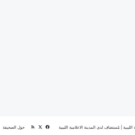
‫X
فيسبوك
ملخص
الليبية
| مُستضاف لدى
المدينة الاعلامية الليبية
حول الصحيفة
الموقع