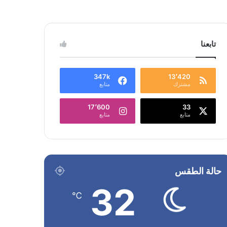
تابعنا
347k
13٬420
مشترك
متابع
17٬600
33
متابع
متابع
حالة الطقس
32
℃