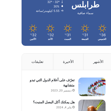
طرابلس
32º - 32º
30%
5.55 كيلومتر/ساعة
سماء صافية
32
32
31
31
36
℃
℃
℃
℃
℃
الخميس
الجمعة
السبت
الأحد
الأثنين
الأشهر
الأخيرة
تعليقات
تعرّف على أعلام الدول التي تبدو
متشابهة
ديسمبر 20, 2023
هل يمكنك أكل البصل المنبت؟
يناير 4, 2024