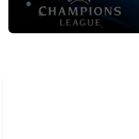
الأهلي بنغازي يكتسح جوهانسبورغ ويحجز
مقعده في نهائيات BAL 2026 للمرة الثانية
وداعا “الجناح الطائر”.. وفاة “أيقونة” الكرة
الليبية ونيس خير بعد مسيرة حافلة بالعطاء.
قراءة في مباراة السنغال ومصر. …. ما بعد
المواجهة
نيجيريا تحصد 3 نقاط بعد فوزها على تنزانيا
في كأس أمم افريقيا