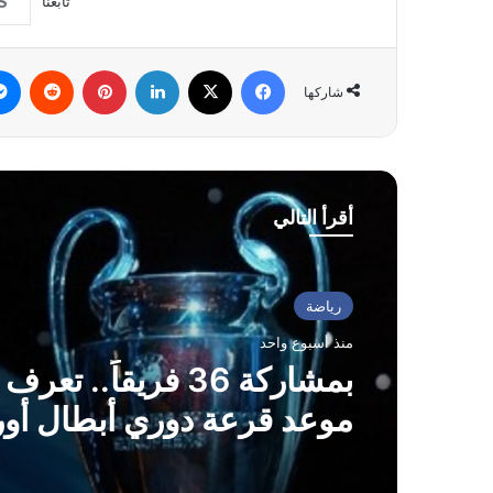
تابعنا
فيسبوك
‫X
لينكدإن
بينتيريست
شاركها
أقرأ التالي
رياضة
منذ أسبوع واحد
بمشاركة 36 فريقاً.. تع
موعد قرعة دوري أبطال أور
2026-2027