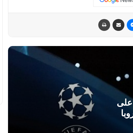
البطل محمد الساحلي: من منصات الذهب
في مالطا 2024 إلى التحضير لبطولة العالم
ماسنجر
مشاركة عبر البريد
طباعة
2026 بجنوب أفريقيا
كأس العالم لكرة القدم: لحظات لا تُنسى
في إنجاز تاريخي غير مسبوق منتخب ليبيا
يتوج بلقب مونديال كرة القدم الموحدة في
باريس
محمد صلاح يغادر ليفربول برقم قياسي
ودموع تاريخية
رف على
في أول مشاركة تاريخية.. ليبيا تحصد الذهب
وبا
والفضة والبرونز في بطولة أفريقيا للتزلج
بالقاهرة 2026