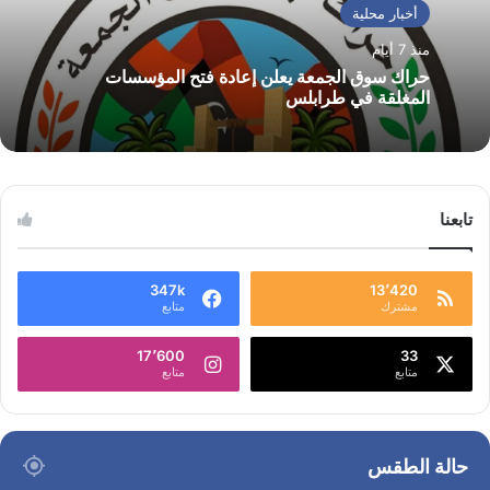
أخبار محلية
منذ 7 أيام
حراك سوق الجمعة يعلن إعادة فتح المؤسسات
المغلقة في طرابلس
تابعنا
347k
13٬420
مشترك
متابع
17٬600
33
متابع
متابع
حالة الطقس