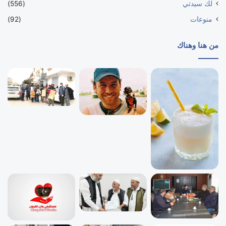
لك سيدتي
(556)
منوعات
(92)
من هنا وهناك