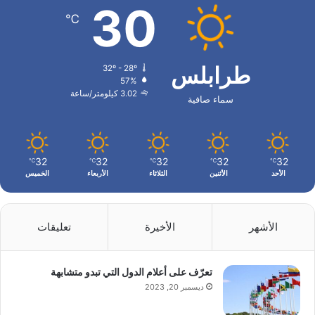
30
℃
طرابلس
32º - 28º
57%
3.02 كيلومتر/ساعة
سماء صافية
32
32
32
32
32
℃
℃
℃
℃
℃
الأحد
الأثنين
الثلاثاء
الأربعاء
الخميس
الأشهر
الأخيرة
تعليقات
تعرّف على أعلام الدول التي تبدو متشابهة
ديسمبر 20, 2023