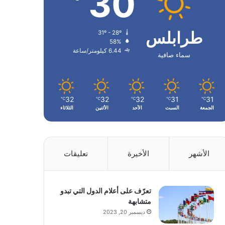
30
طرابلس
31º - 28º
58%
6.44 كيلومتر/ساعة
سماء صافية
32
32
32
31
31
℃
℃
℃
℃
℃
الجمعة
السبت
الأحد
الأثنين
الثلاثاء
الأشهر
الأخيرة
تعليقات
تعرّف على أعلام الدول التي تبدو
متشابهة
ديسمبر 20, 2023