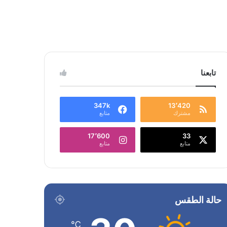
تابعنا
347k
13٬420
مشترك
متابع
17٬600
33
متابع
متابع
حالة الطقس
℃