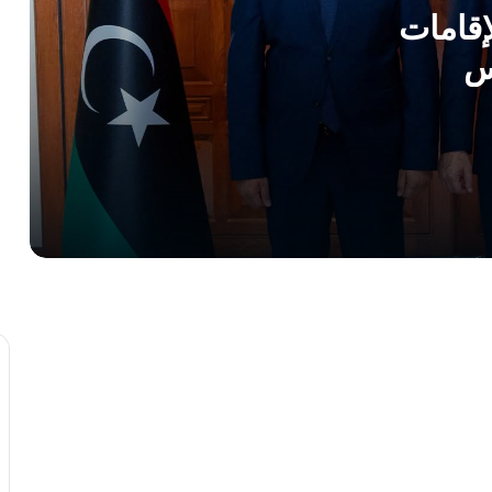
السياسية
إقامات
س
محادثات عسكرية رفيعة لتوحيد الجيش
الليبي وحظر التجاذبات السياسية
البعثة الأممية: مشاورات تونس تقترب من
حسم المسار الانتخابي الليبي
حراك المخابرات يتسارع في طرابلس..
رئيس استخبارات إيطاليا في ضيافة الدبيبة
بعد ساعات من زيارة رئيس المخابرات
المصرية!
بنغازي: صدام حفتر يبحث مع رئيس
المخابرات التركية مستجدات الملف الليبي
عقيلة صالح يبحث في بنغازي الترتيبات
النهائية للمؤتمر البرلماني الآسيوي الأفريقي