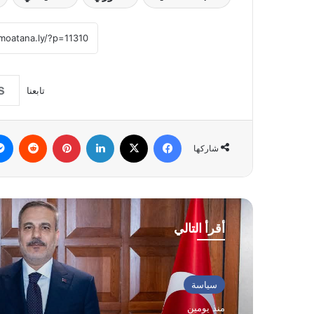
تابعنا
فيسبوك
‫X
لينكدإن
بينتيريست
شاركها
أقرأ التالي
سياسة
منذ يومين