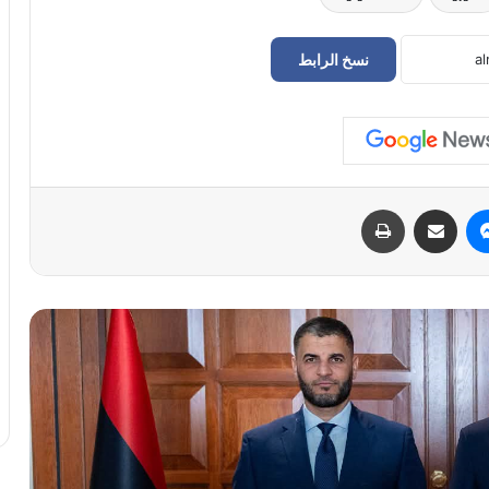
نسخ الرابط
الطرابلسي: ملف تسهيل الإقامات
والتأشيرات لليبيين على رأس أولويات زيارتنا
لتركيا
أبوراس: نجاح المبادرة الأمريكية في ليبيا
مرهون باتفاق مؤسسي وضمانات للتنفيذ
ماسنجر
مشاركة عبر البريد
طباعة
مسعد بولس وحدة الشرق والغرب أساس
مشروعية الانتخابات الليبية
خوري تبحث مع “السياسي الوطني فزان”
تعزيز مشاركة الجنوب في العملية السياسية
الدبيبة: لا قرار بعيداً عن الشعب.. ونستعد
لنقاش وطني شامل حول المبادرات