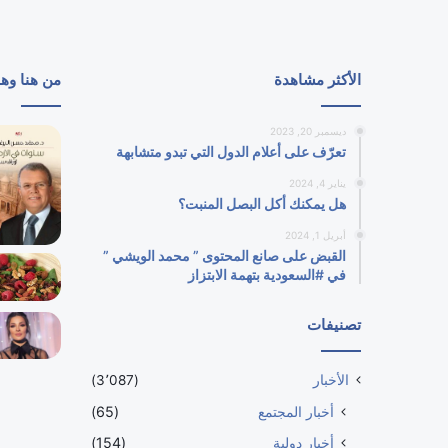
الأكثر مشاهدة
من هنا وه
ديسمبر 20, 2023
تعرّف على أعلام الدول التي تبدو متشابهة
يناير 4, 2024
هل يمكنك أكل البصل المنبت؟
أبريل 1, 2024
القبض على صانع المحتوى ” محمد الويشي ”
في #السعودية بتهمة الابتزاز
تصنيفات
الأخبار
(3٬087)
أخبار المجتمع
(65)
أخبار دولية
(154)