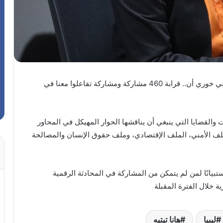
قالت نائبة الممثلة الخاصة للأمين العام، السيدة ستيفاني خوري أن.. قرابة 460 مشاركة ومشاركة تفاعلوا معنا في
والقضايا التي ينبغي أن يناقشها الحوار المهيكل في المحاور
لملف الأمني، الملف الإقتصادي، وملف حقوق الإنسان والمصالحة
انًا لمن لم يتمكن من المشاركة في المحادثة الرقمية
 خلال الفترة المقبلة
ليبيا
هانا تيتيه