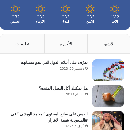
32
32
32
32
32
℃
℃
℃
℃
℃
الأحد
الأثنين
الثلاثاء
الأربعاء
الخميس
الأشهر
الأخيرة
تعليقات
تعرّف على أعلام الدول التي تبدو متشابهة
ديسمبر 20, 2023
هل يمكنك أكل البصل المنبت؟
يناير 4, 2024
القبض على صانع المحتوى ” محمد الويشي ” في
#السعودية بتهمة الابتزاز
أبريل 1, 2024