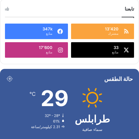
تابعنا
347k
13٬420
مشترك
متابع
17٬600
33
متابع
متابع
حالة الطقس
29
℃
طرابلس
32º - 28º
61%
2.31 كيلومتر/ساعة
سماء صافية