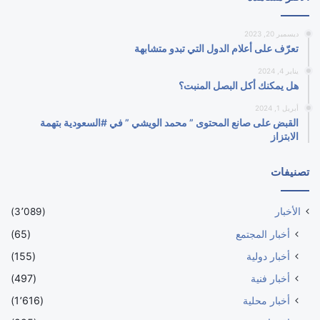
ديسمبر 20, 2023
تعرّف على أعلام الدول التي تبدو متشابهة
يناير 4, 2024
هل يمكنك أكل البصل المنبت؟
أبريل 1, 2024
القبض على صانع المحتوى ” محمد الويشي ” في #السعودية بتهمة
الابتزاز
تصنيفات
الأخبار
(3٬089)
أخبار المجتمع
(65)
أخبار دولية
(155)
أخبار فنية
(497)
أخبار محلية
(1٬616)