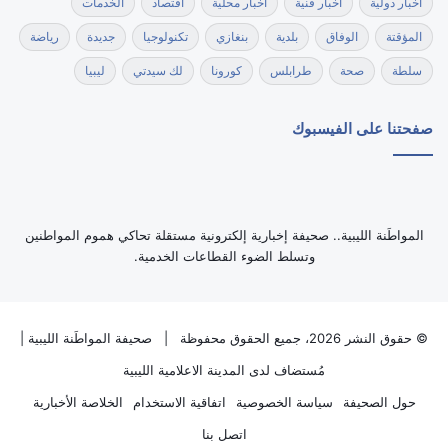
أخبار دولية
أخبار فنية
أخبار محلية
اقتصاد
الخدمات
المؤقتة
الوفاق
بلدية
بنغازي
تكنولوجيا
جديدة
رياضة
سلطة
صحة
طرابلس
كورونا
لك سيدتي
ليبيا
صفحتنا على الفيسبوك
‏المواطَنة الليبية.. صحيفة إخبارية إلكترونية مستقلة تحاكي هموم المواطنين
وتسلط الضوء القطاعات الخدمية.
© حقوق النشر 2026، جميع الحقوق محفوظة |
صحيفة المواطَنة الليبية
|
مُستضاف لدى
المدينة الاعلامية الليبية
حول الصحيفة
سياسة الخصوصية
اتفاقية الاستخدام
الخلاصة الأخبارية
اتصل بنا