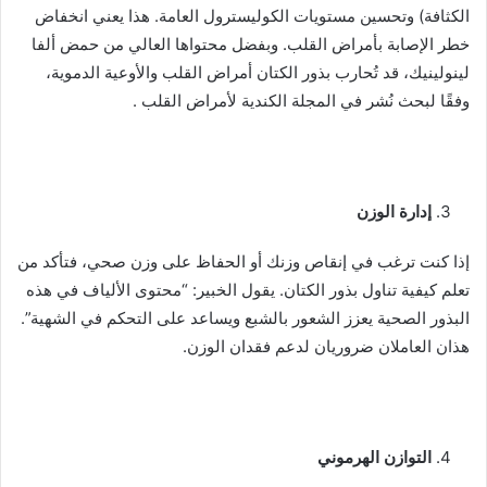
الكثافة) وتحسين مستويات الكوليسترول العامة. هذا يعني انخفاض
خطر الإصابة بأمراض القلب. وبفضل محتواها العالي من حمض ألفا
لينولينيك، قد تُحارب بذور الكتان أمراض القلب والأوعية الدموية،
وفقًا لبحث نُشر في المجلة الكندية لأمراض القلب .
إدارة الوزن
إذا كنت ترغب في إنقاص وزنك أو الحفاظ على وزن صحي، فتأكد من
تعلم كيفية تناول بذور الكتان. يقول الخبير: “محتوى الألياف في هذه
البذور الصحية يعزز الشعور بالشبع ويساعد على التحكم في الشهية”.
هذان العاملان ضروريان لدعم فقدان الوزن.
التوازن الهرموني