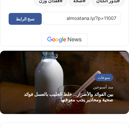
بذور الكتان
صحة
فقدان وزن
نسخ الرابط
منوعات
منذ أسبوعين
بين الفوائد والأضرار… خلط الحليب بالعسل فوائد
صحية ومحاذير يجب معرفتها