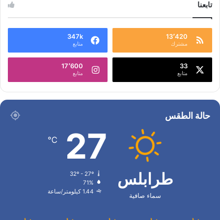
تابعنا
347k
13٬420
مشترك
متابع
17٬600
33
متابع
متابع
حالة الطقس
27
℃
طرابلس
32º - 27º
71%
1.44 كيلومتر/ساعة
سماء صافية