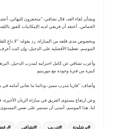
وبشأن لقاء الغد، قال تشافي: “متحفزون للنهائي، أعشق
الحماس.. أعتقد أن فريقي لديه الإمكانيات للفوز باللقب
وبخصوص مدى قلقه من المباراة، رد بقوله: “لا داعٍ لل
الموسم، تعطينا الأفضلية على الدحيل، وإن كنت أعرف با
وأعرب تشافي عن كامل احترامه لمدرب الدحيل، البرتغا
كبيرة من فترة وجوده مع مورينيو.
وأضاف: “فاريا مدرب مميز، ودائما ما نعاني أمامه في مبا
وعن ارتفاع مستوى الفريق في مباراة الريان الأخيرة، قا
لنا، هذا الموسم، أتمنى أن نستمر على نفس المستوى، و
برشلونة
تدريب
تشافي
رفض