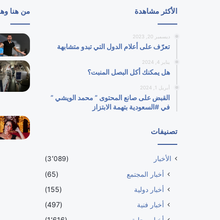
الأكثر مشاهدة
من هنا وه
ديسمبر 20, 2023
تعرّف على أعلام الدول التي تبدو متشابهة
يناير 4, 2024
هل يمكنك أكل البصل المنبت؟
أبريل 1, 2024
القبض على صانع المحتوى ” محمد الويشي ”
في #السعودية بتهمة الابتزاز
تصنيفات
الأخبار
(3٬089)
أخبار المجتمع
(65)
أخبار دولية
(155)
أخبار فنية
(497)
أخبار محلية
(1٬616)