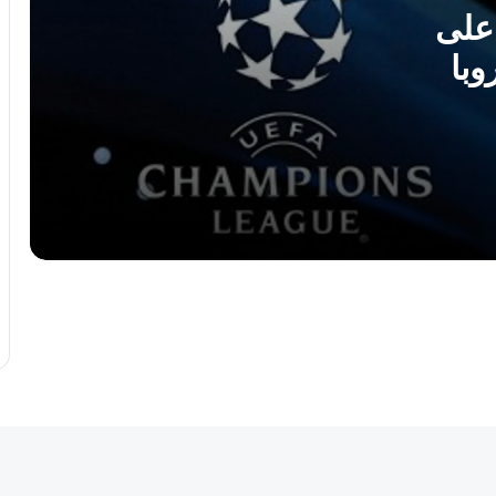
رف على
في أول مشاركة تاريخية.. ليبيا تحصد الذهب
وبا
والفضة والبرونز في بطولة أفريقيا للتزلج
بالقاهرة 2026
الأهلي بنغازي يكتسح جوهانسبورغ ويحجز
مقعده في نهائيات BAL 2026 للمرة الثانية
وداعا “الجناح الطائر”.. وفاة “أيقونة” الكرة
الليبية ونيس خير بعد مسيرة حافلة بالعطاء.
قراءة في مباراة السنغال ومصر. …. ما بعد
المواجهة
نيجيريا تحصد 3 نقاط بعد فوزها على تنزانيا
في كأس أمم افريقيا