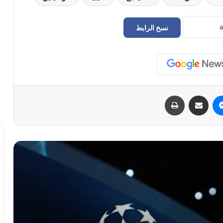
نسخ الرابط
بمشاركة 36 فريقاً.. تعرف على موعد قرعة
دوري أبطال أوروبا 2026-2027
البطل محمد الساحلي: من منصات الذهب
في مالطا 2024 إلى التحضير لبطولة العالم
ماسنجر
مشاركة عبر البريد
طباعة
2026 بجنوب أفريقيا
كأس العالم لكرة القدم: لحظات لا تُنسى
في إنجاز تاريخي غير مسبوق منتخب ليبيا
يتوج بلقب مونديال كرة القدم الموحدة في
باريس
محمد صلاح يغادر ليفربول برقم قياسي
ودموع تاريخية