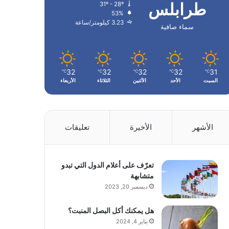
طرابلس
31º - 28º
53%
3.23 كيلومتر/ساعة
سماء صافية
32
32
32
32
31
℃
℃
℃
℃
℃
السبت
الأحد
الأثنين
الثلاثاء
الأربعاء
الأشهر
الأخيرة
تعليقات
تعرّف على أعلام الدول التي تبدو
متشابهة
ديسمبر 20, 2023
هل يمكنك أكل البصل المنبت؟
يناير 4, 2024