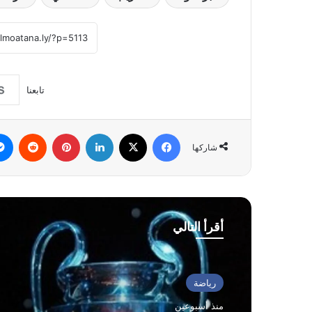
تابعنا
فيسبوك
‫X
لينكدإن
بينتيريست
شاركها
أقرأ التالي
رياضة
منذ أسبوعين