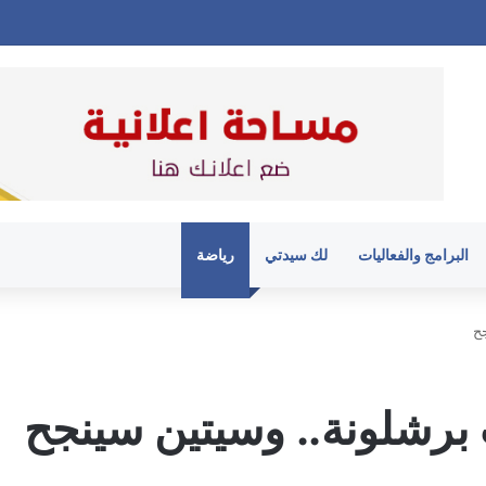
البرامج والفعاليات
لك سيدتي
رياضة
ح
رشلونة.. وسيتين سينجح