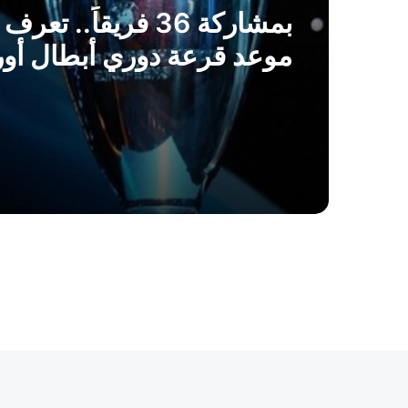
بمشاركة 36 فريقاً.. تع
موعد قرعة دوري أبطال أور
2026-2027