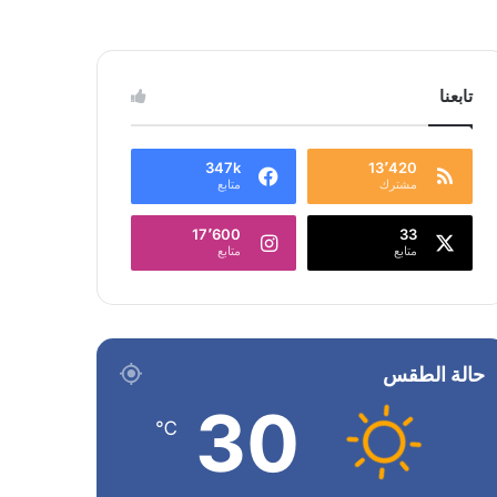
تابعنا
347k
13٬420
مشترك
متابع
17٬600
33
متابع
متابع
حالة الطقس
30
℃