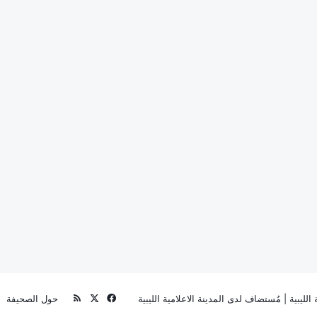
‫X
فيسبوك
ملخص
الليبية
| مُستضاف لدى
المدينة الاعلامية الليبية
حول الصحيفة
الموقع