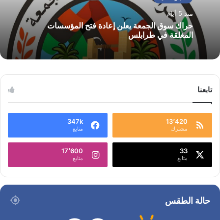
منذ 5 أيام
حراك سوق الجمعة يعلن إعادة فتح المؤسسات
المغلقة في طرابلس
تابعنا
347k
13٬420
مشترك
متابع
17٬600
33
متابع
متابع
حالة الطقس