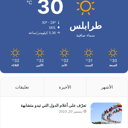
30
℃
طرابلس
30º - 28º
56%
5.36 كيلومتر/ساعة
سماء صافية
32
32
32
31
30
℃
℃
℃
℃
℃
الجمعة
السبت
الأحد
الأثنين
الثلاثاء
الأشهر
الأخيرة
تعليقات
تعرّف على أعلام الدول التي تبدو متشابهة
ديسمبر 20, 2023