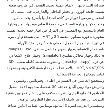
صبراتة الليل بالنهار، لاتمام عملية تجديد القسم، في ظروف صعبة
بسبب جائحة كورونا، والحظر الداخلي والخارجي، حتى يتسنى له
استقبال مرضى الأورام من كافة انحاء ليبيا بأسرع وقت ممكن.
وقامت كوادر وزارة الصحة في حكومة الوفاق بتوجيهات من وكيلها
العام بالتنسيق مع المعنيين في المركز في اطار خطة تجديد القسم
بتجهيزه بأجهزة متطورة بتقنية 3D و IMRT التي تستخدم أول مرة
في ليبيا منها: جهاز المعجل الخطي عدد 2 وهو لعلاج الأورام
باستخدام الاشعاع، وجهاز تصوير مقطعي محاكي (Philips CT big
bore)، وجهاز محاكي تقليدي (simulator)، وجهاز علاج الاشعاعي
عن قرب (brachytherapy )، ومنظومة تخطيط كاملة بتقنية 3D ,
IMRT, VMAT,SRS، بالاضافة لمنظومة ارشفة الكترونية، ومنظومة
قياس ومعايرة الجرعة الاشعاعية.
وسيخضع العاملين في القسم من أطباء ، وفيزيائيين ، وفنيين ،
وتمريض ، واداريين البالغ عددهم 30 شخصا، منذ يوم الأحد المقبل
الموافق 31 مايو الجاري، لتدريب مكثف على يد خبراء دوليين بتقنية
التدريب عن بعد عبر شبكة الأنترنت، نظرا للظروف الراهنة،
وسيستمر التدريب لفترة 3 أسابيع، يوميا من الساعة الثامن صباحا