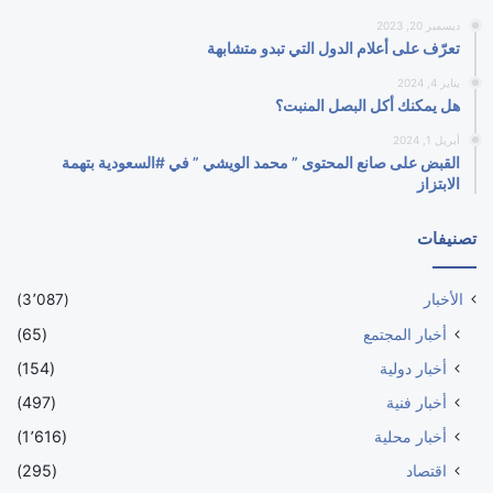
ديسمبر 20, 2023
تعرّف على أعلام الدول التي تبدو متشابهة
يناير 4, 2024
هل يمكنك أكل البصل المنبت؟
أبريل 1, 2024
القبض على صانع المحتوى ” محمد الويشي ” في #السعودية بتهمة
الابتزاز
تصنيفات
الأخبار
(3٬087)
أخبار المجتمع
(65)
أخبار دولية
(154)
أخبار فنية
(497)
أخبار محلية
(1٬616)
اقتصاد
(295)