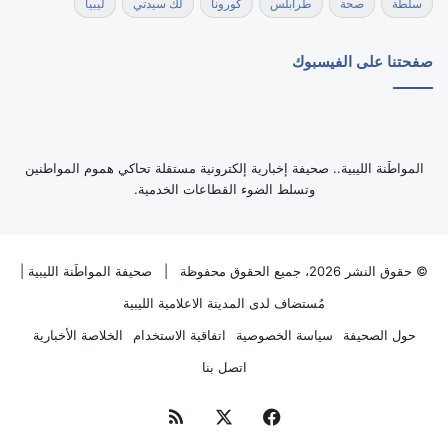
سلطة
صحة
طرابلس
كورونا
لك سيدتي
ليبيا
صفحتنا على الفيسبوك
‏المواطَنة الليبية.. صحيفة إخبارية إلكترونية مستقلة تحاكي هموم المواطنين
وتسلط الضوء القطاعات الخدمية.
© حقوق النشر 2026، جميع الحقوق محفوظة |
صحيفة المواطَنة الليبية
|
مُستضاف لدى
المدينة الاعلامية الليبية
حول الصحيفة
سياسة الخصوصية
اتفاقية الاستخدام
الخلاصة الأخبارية
اتصل بنا
فيسبوك
‫X
ملخص