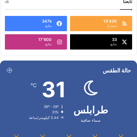
تابعنا
347k
13٬420
مشترك
متابع
17٬600
33
متابع
متابع
حالة الطقس
31
℃
طرابلس
36º - 29º
31%
5.44 كيلومتر/ساعة
سماء صافية