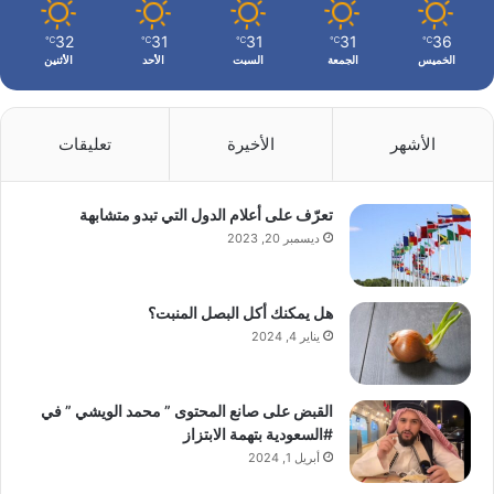
32
31
31
31
36
℃
℃
℃
℃
℃
الخميس
الجمعة
السبت
الأحد
الأثنين
الأشهر
الأخيرة
تعليقات
تعرّف على أعلام الدول التي تبدو متشابهة
ديسمبر 20, 2023
هل يمكنك أكل البصل المنبت؟
يناير 4, 2024
القبض على صانع المحتوى ” محمد الويشي ” في
#السعودية بتهمة الابتزاز
أبريل 1, 2024