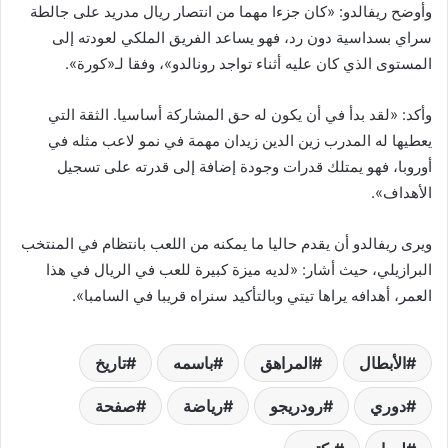
وأوضح ريفالدو: «كان جزءا مهما من انتصار ريال مدريد على جالطة
سراي بسداسية دون رد، فهو يساعد الفريق الملكي لعودته إلى
المستوى الذي كان عليه أثناء تواجد رونالدو»، وفقا لـ«كورة».
وأكد: «لقد بدأ في أن يكون له حق المشاركة أساسيا. الثقة التي
يعطيها له المدرب زين الدين زيدان مهمة في نمو لاعب مثله في
أوروبا، فهو يمتلك قدرات وجودة إضافة إلى قدرته على تسجيل
الأهداف».
ويرى ريفالدو أن يقدم حاليا ما يمكنه من اللعب بانتظام في المنتخب
البرازيلي، حيث أشار: «لديه ميزة كبيرة للعب في الريال في هذا
العمر، أهدافه يراها تيتي وبالتأكيد سنراه قريبا في السامبا».
الأبطال
المراهق
باسمه
تاريخ
دوري
رودريجو
رياضة
صفحة