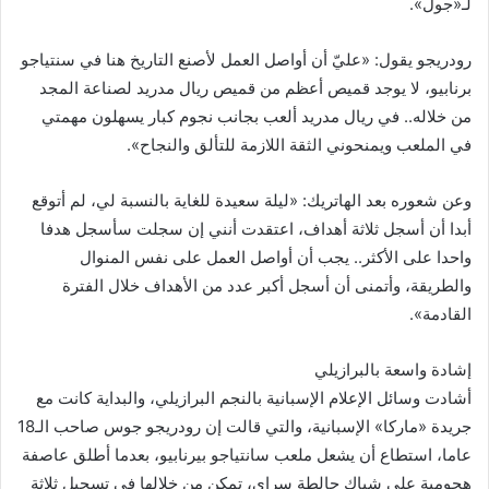
لـ«جول».
رودريجو يقول: «عليّ أن أواصل العمل لأصنع التاريخ هنا في سنتياجو
برنابيو، لا يوجد قميص أعظم من قميص ريال مدريد لصناعة المجد
من خلاله.. في ريال مدريد ألعب بجانب نجوم كبار يسهلون مهمتي
في الملعب ويمنحوني الثقة اللازمة للتألق والنجاح».
وعن شعوره بعد الهاتريك: «ليلة سعيدة للغاية بالنسبة لي، لم أتوقع
أبدا أن أسجل ثلاثة أهداف، اعتقدت أنني إن سجلت سأسجل هدفا
واحدا على الأكثر.. يجب أن أواصل العمل على نفس المنوال
والطريقة، وأتمنى أن أسجل أكبر عدد من الأهداف خلال الفترة
القادمة».
إشادة واسعة بالبرازيلي
أشادت وسائل الإعلام الإسبانية بالنجم البرازيلي، والبداية كانت مع
جريدة «ماركا» الإسبانية، والتي قالت إن رودريجو جوس صاحب الـ18
عاما، استطاع أن يشعل ملعب سانتياجو بيرنابيو، بعدما أطلق عاصفة
هجومية على شباك جالطة سراي، تمكن من خلالها في تسجيل ثلاثة