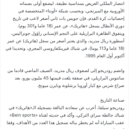
انتصار الملكي العريض بسداسية نظيفة، ليضفع أولى بصماته
الأوروبية مع الميرنجي، وبحسب شبكة «أوبتا» المتخصصة في
إحصائيات كرة القدم، فإن جويس بات ثاني أصغر لاعب في تاريخ
دوري الأبطال يسجل «هاتريك»، عن عمر (18 عاما و301 يوم).
ويتفوق الظاهرة البرازيلية على النجم الإسباني راؤول جونزاليس،
أسطورة ريال مدريد، والذي يعتبر أصغر من سجل (هاتريك) عن عمر
(18 عاما و113 يوما)، في شباك فيرينكفاروسي المجري، وتحديدا في
أكتوبر أول العام 1995.
وانضم رودريجو إلى لصفوف ريال مدريد، الصيف الماضي قادما من
سانتوس البرازيلي، في صفقة بلغت قيمتها 45 مليون يورو، بعد
صراع شرس مع كبار أوروبا برشلونة وبايرن ميونخ.
صناعة التاريخ
رودريجو سيلفا، أعرب عن سعادته البالغة بتسجيله الـ«هاتريك» في
شباك جالطة سراي التركي، وأكد في حديثه لقناة «Bein sports»
عقب المباراة أنه لم يخطر بباله تسجيل هذا العدد من الأهداف، وفقا