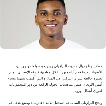
خطف جناح ريال مدريد، البرازيلي رودريجو سيلفا دو جويس،
الأضواء، بعدما قدم أداء مبهرا، خلال مواجهة فريقه الإسباني، أمام
نظيره جالطة سراي التركي، في المباراة التي أُقيمت بينهما مساء
أمس الأربعاء، ضمن منافسات الجولة الرابعة من دور المجموعات
لدوري أبطال أوروبا.
ونجح البرازيلي الشاب في تسجيل ثلاثية «هاتريك» وصنع هدفا، في