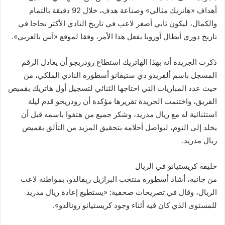
أهداف «هاتريك مثالي» وصناعة هدف، خلال 92 دقيقة بالتمام
والكمال، ليكون ثاني أصغر لاعب في تاريخ النادي الأكثر نجاحا في
تاريخ دوري أبطال أوروبا يفعل هذا الأمر، وفقا لموقع «آس بالعربي».
ذكرت الجريدة أنه بهذا الهاتريك استطاع رودريجو أن يعادل الرقم
المسجل باسم ألفريدو دي ستيفانو أسطورة النادي الملكي، من
حيث عدد المباريات التي احتاجها الثنائي لتسجيل أول هاتريك بقميص
الفريق، واختتمت الجريدة تقريرها مؤكدة أن رودريجو قدم ليلة
استثنائية له مع ريال مدريد، وشكر جميع من هتفوا باسمه قبل أن
يخلد إلى النوم، ليواصل أحلامه بتحقيق المزيد من التألق بقميص
ريال مدريد.
خليفة كريستيانو في الريال
من جانبه، أشاد أسطورة منتخب البرازيل ريفالدو، بمواطنه لاعب
الريال، وقال في تصريحات صحفية: «يستطيع إعادة ريال مدريد
للمستوى الذي كان فيه أثناء وجود كريستيانو رونالدو».