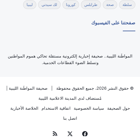
سلطة
صحة
طرابلس
كورونا
لك سيدتي
ليبيا
صفحتنا على الفيسبوك
‏المواطَنة الليبية.. صحيفة إخبارية إلكترونية مستقلة تحاكي هموم المواطنين
وتسلط الضوء القطاعات الخدمية.
© حقوق النشر 2026، جميع الحقوق محفوظة |
صحيفة المواطَنة الليبية
|
مُستضاف لدى
المدينة الاعلامية الليبية
حول الصحيفة
سياسة الخصوصية
اتفاقية الاستخدام
الخلاصة الأخبارية
اتصل بنا
فيسبوك
‫X
ملخص