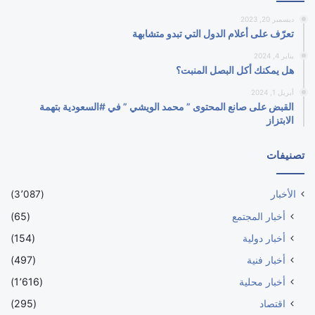
ديسمبر 20, 2023
تعرّف على أعلام الدول التي تبدو متشابهة
يناير 4, 2024
هل يمكنك أكل البصل المنبت؟
أبريل 1, 2024
القبض على صانع المحتوى ” محمد الويشي ” في #السعودية بتهمة
الابتزاز
تصنيفات
الأخبار
(3٬087)
أخبار المجتمع
(65)
أخبار دولية
(154)
أخبار فنية
(497)
أخبار محلية
(1٬616)
اقتصاد
(295)