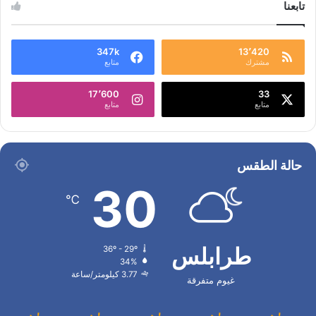
تابعنا
347k
13٬420
مشترك
متابع
17٬600
33
متابع
متابع
حالة الطقس
30
℃
طرابلس
36º - 29º
34%
3.77 كيلومتر/ساعة
غيوم متفرقة