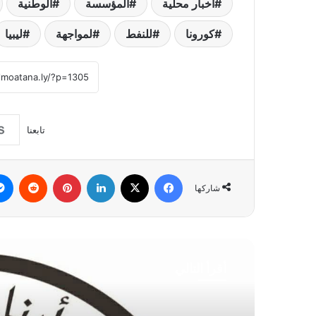
أخبار محلية
المؤسسة
الوطنية
كورونا
للنفط
لمواجهة
ليبيا
تابعنا
فيسبوك
‫X
لينكدإن
بينتيريست
شاركها
أقرأ التالي