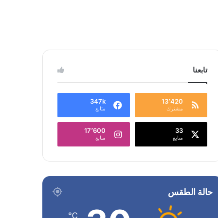
تابعنا
347k
13٬420
مشترك
متابع
17٬600
33
متابع
متابع
حالة الطقس
℃