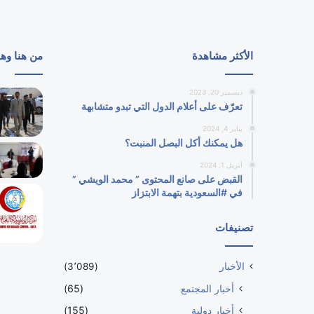
الأكثر مشاهدة
من هنا وه
ديسمبر 20, 2023
تعرّف على أعلام الدول التي تبدو متشابهة
يناير 4, 2024
هل يمكنك أكل البصل المنبت؟
أبريل 1, 2024
القبض على صانع المحتوى ” محمد الويشي ”
في #السعودية بتهمة الابتزاز
تصنيفات
الأخبار
(3٬089)
أخبار المجتمع
(65)
أخبار دولية
(155)