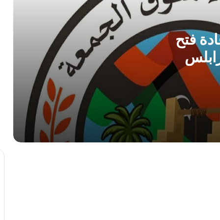
مركز الأرصاد الجوية يحذر من ذروة موجة
حارة و رطوبة عالية بمنتصف الأسبوع
دة فتح
ابلس
الطرابلسي يطالب الدبيبة بـ”فرض السيطرة
بالقوة” ويكشف ثغرات أمنية في ملف
تهريب الوقود
الأرصاد الجوية تتوقع أجواءً صيفية معتدلة
وتحذر من السباحة في الشواطئ
صرمان: احباط محاولة تفجير سيارة مفخخة
أمام إحدى المدارس
بمشاركة 134 ألف طالب.. انطلاق امتحانات
الشهادة الثانوية للعام الدراسي 2025-
2026 في ليبيا