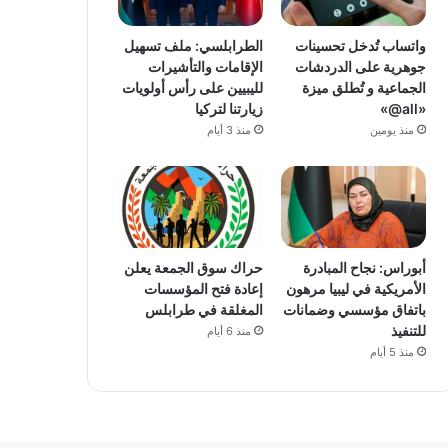
واتساب تُدخل تحسينات
الطرابلسي: ملف تسهيل
جوهرية على الدردشات
الإقامات والتأشيرات
الجماعية و تُطلق ميزة
لليبيين على رأس أولويات
«all@»
زيارتنا لتركيا
منذ يومين
منذ 3 أيام
أبوراس: نجاح المبادرة
حراك سوق الجمعة يعلن
الأمريكية في ليبيا مرهون
إعادة فتح المؤسسات
باتفاق مؤسسي وضمانات
المغلقة في طرابلس
للتنفيذ
منذ 6 أيام
منذ 5 أيام