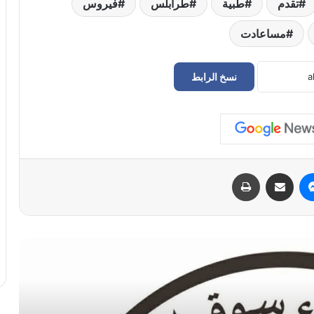
تقدم
طبية
طرابلس
فيروس
مساعادت
نسخ الرابط
حراك سوق الجمعة يعلن إعادة فتح
المؤسسات المغلقة في طرابلس
الدبيبة يوجّه بـ«خطة عاجلة» لتزويد المخابز
والمستشفيات بالديزل و«البريقة» تبدأ التنفيذ
الفوري
ماسنجر
مشاركة عبر البريد
طباعة
سفارة ليبيا لدى إيطاليا تعلن عودة “اللاعبين
الأربعة” إلى أرض الوطن بعد 11 عامًا من
الاحتجاز
أمن بنغازي يضبط 167 مهاجراً غير شرعي
في حملة ميدانية واسعة