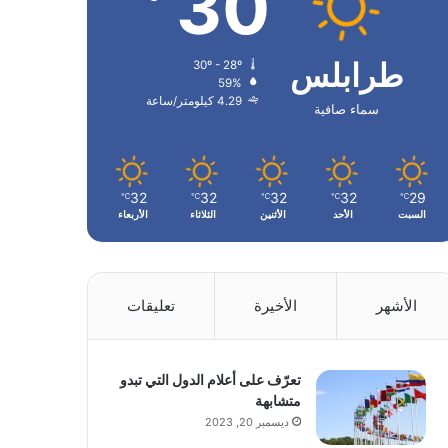
30
طرابلس
30º - 28º
59%
4.29 كيلومتر/ساعة
سماء صافية
32
32
32
32
29
℃
℃
℃
℃
℃
السبت
الأحد
الأثنين
الثلاثاء
الأربعاء
الأشهر
الأخيرة
تعليقات
تعرّف على أعلام الدول التي تبدو
متشابهة
ديسمبر 20, 2023