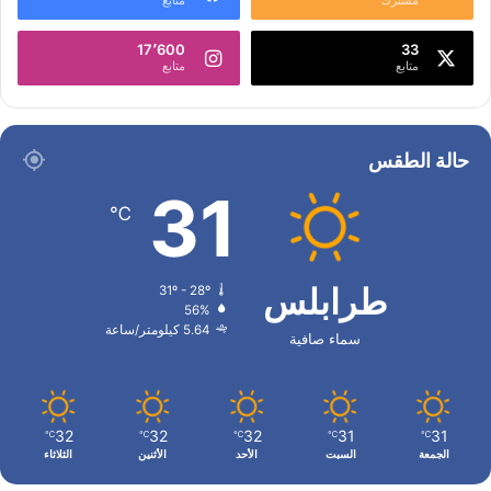
17٬600
33
متابع
متابع
حالة الطقس
31
℃
طرابلس
31º - 28º
56%
5.64 كيلومتر/ساعة
سماء صافية
32
32
32
31
31
℃
℃
℃
℃
℃
الجمعة
السبت
الأحد
الأثنين
الثلاثاء