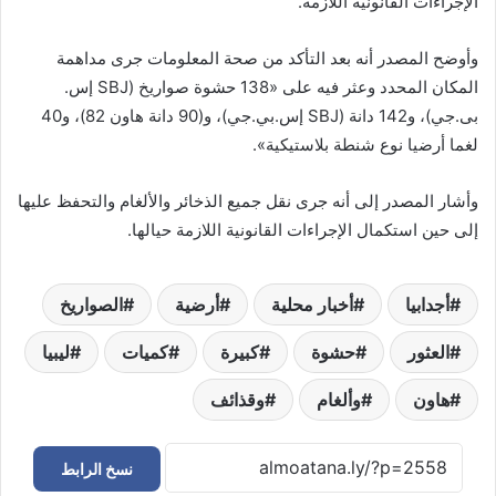
الإجراءات القانونية اللازمة.
وأوضح المصدر أنه بعد التأكد من صحة المعلومات جرى مداهمة
المكان المحدد وعثر فيه على «138 حشوة صواريخ (SBJ إس.
بى.جي)، و142 دانة (SBJ إس.بي.جي)، و(90 دانة هاون 82)، و40
لغما أرضيا نوع شنطة بلاستيكية».
وأشار المصدر إلى أنه جرى نقل جميع الذخائر والألغام والتحفظ عليها
إلى حين استكمال الإجراءات القانونية اللازمة حيالها.
أجدابيا
أخبار محلية
أرضية
الصواريخ
العثور
حشوة
كبيرة
كميات
ليبيا
هاون
وألغام
وقذائف
نسخ الرابط