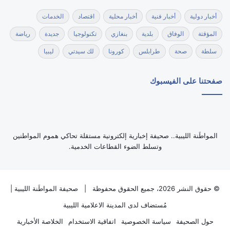
أخبار دولية
أخبار فنية
أخبار محلية
اقتصاد
الخدمات
المؤقتة
الوفاق
بلدية
بنغازي
تكنولوجيا
جديدة
رياضة
سلطة
صحة
طرابلس
كورونا
لك سيدتي
ليبيا
صفحتنا على الفيسبوك
‏المواطَنة الليبية.. صحيفة إخبارية إلكترونية مستقلة تحاكي هموم المواطنين
وتسلط الضوء القطاعات الخدمية.
© حقوق النشر 2026، جميع الحقوق محفوظة |
صحيفة المواطَنة الليبية
|
مُستضاف لدى
المدينة الاعلامية الليبية
حول الصحيفة
سياسة الخصوصية
اتفاقية الاستخدام
الخلاصة الأخبارية