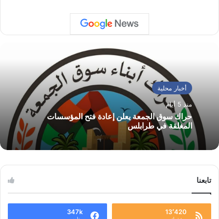
أخبار محلية
منذ 5 أيام
حراك سوق الجمعة يعلن إعادة فتح المؤسسات
المغلقة في طرابلس
تابعنا
347k
13٬420
مشترك
متابع