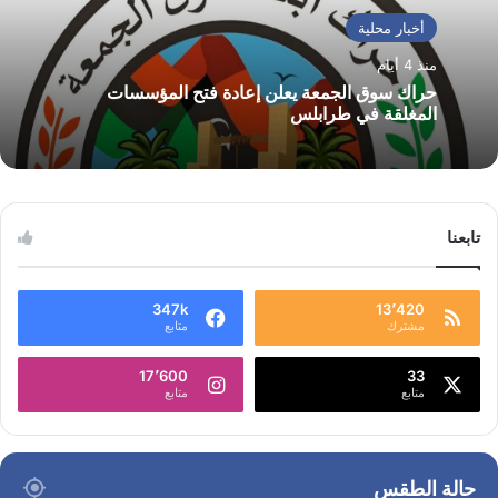
أخبار محلية
منذ 4 أيام
حراك سوق الجمعة يعلن إعادة فتح المؤسسات
المغلقة في طرابلس
تابعنا
347k
13٬420
مشترك
متابع
17٬600
33
متابع
متابع
حالة الطقس