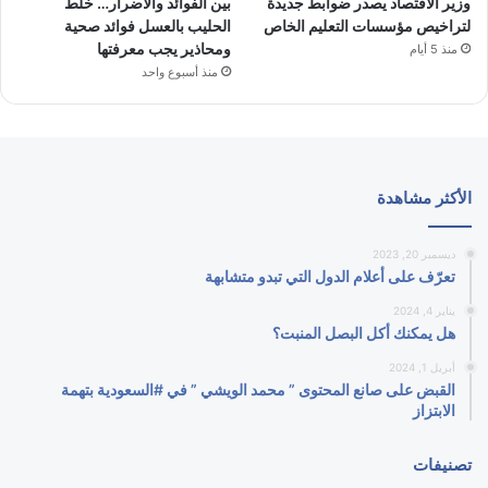
وزير الاقتصاد يصدر ضوابط جديدة
بين الفوائد والأضرار… خلط
لتراخيص مؤسسات التعليم الخاص
الحليب بالعسل فوائد صحية
ومحاذير يجب معرفتها
منذ 5 أيام
منذ أسبوع واحد
الأكثر مشاهدة
ديسمبر 20, 2023
تعرّف على أعلام الدول التي تبدو متشابهة
يناير 4, 2024
هل يمكنك أكل البصل المنبت؟
أبريل 1, 2024
القبض على صانع المحتوى ” محمد الويشي ” في #السعودية بتهمة
الابتزاز
تصنيفات