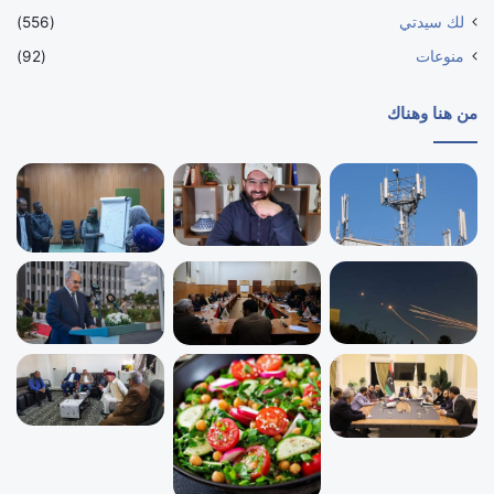
لك سيدتي
(556)
منوعات
(92)
من هنا وهناك