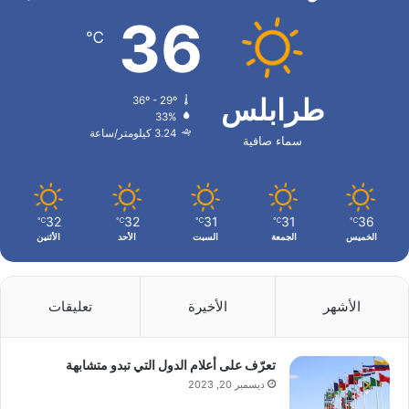
36
℃
طرابلس
36º - 29º
33%
3.24 كيلومتر/ساعة
سماء صافية
32
32
31
31
36
℃
℃
℃
℃
℃
الخميس
الجمعة
السبت
الأحد
الأثنين
الأشهر
الأخيرة
تعليقات
تعرّف على أعلام الدول التي تبدو متشابهة
ديسمبر 20, 2023