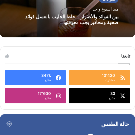
منذ أسبوع واحد
بين الفوائد والأضرار… خلط الحليب بالعسل فوائد
صحية ومحاذير يجب معرفتها
تابعنا
347k
13٬420
مشترك
متابع
17٬600
33
متابع
متابع
حالة الطقس