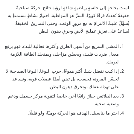
لستَ بحاجةٍ إلى جلسةٍ رياضيةٍ شاقةٍ لرؤيةِ نتائج. حركةٌ صباحيةٌ
خفيفةٌ تُحدثُ فرقًا كبيرًا. السرُّ هو المواظبة. اختيارُ نشاطٍ تستمتعُ به
يُسهِّلُ عليكَ الالتزامَ به مع مرورِ الوقت، وحتى التمارينُ الخفيفةُ
تُساعدُ على تعزيزِ عمليةِ الأيضِ وحرقِ دهونِ البطن.
المشي السريع من أسهل الطرق وأكثرها فعالية للبدء. فهو يرفع
معدل ضربات قلبك، ويحسّن مزاجك، ويمنحك الطاقة اللازمة
ليومك.
إذا كنت تفضل شيئًا أكثر هدوءًا، جرب اليوغا. اليوغا الصباحية لا
تُحسّن المرونة فحسب، بل تبني أيضًا عضلات قوية، وتساعد
على تهدئة عقلك، وتحرق دهون البطن.
يعد البيلاتس خيارًا رائعًا آخر، خاصةً لتقوية مركز جسمك ودعم
وضعية صحية.
اختر ما يناسبك. الهدف هو الحركة يوميًا، ولو قليلًا.