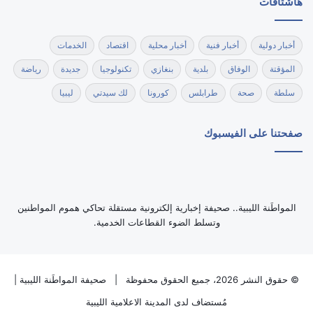
هاشتاقات
أخبار دولية
أخبار فنية
أخبار محلية
اقتصاد
الخدمات
المؤقتة
الوفاق
بلدية
بنغازي
تكنولوجيا
جديدة
رياضة
سلطة
صحة
طرابلس
كورونا
لك سيدتي
ليبيا
صفحتنا على الفيسبوك
‏المواطَنة الليبية.. صحيفة إخبارية إلكترونية مستقلة تحاكي هموم المواطنين
وتسلط الضوء القطاعات الخدمية.
© حقوق النشر 2026، جميع الحقوق محفوظة |
صحيفة المواطَنة الليبية
|
مُستضاف لدى
المدينة الاعلامية الليبية