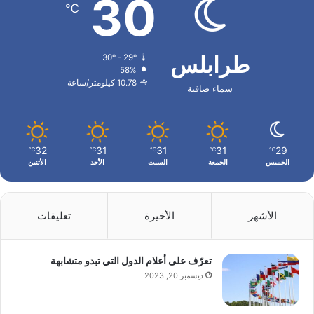
30
℃
طرابلس
30º - 29º
58%
10.78 كيلومتر/ساعة
سماء صافية
32
31
31
31
29
℃
℃
℃
℃
℃
الخميس
الجمعة
السبت
الأحد
الأثنين
الأشهر
الأخيرة
تعليقات
تعرّف على أعلام الدول التي تبدو متشابهة
ديسمبر 20, 2023