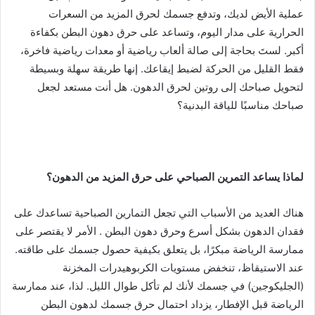
عملية الأيض لديك، وتدفع جسمك لحرق المزيد من السعرات
الحرارية على مدار اليوم، وتساعد على حرق دهون البطن بكفاءة
أكبر. لستَ بحاجة إلى صالة ألعاب رياضية أو معدات رياضية فاخرة،
فقط القليل من الحركة لضبط إيقاعك. إنها طريقة سهلة وبسيطة
لتحويل صباحك إلى روتين لحرق الدهون. هل أنت مستعد لجعل
صباحك مناسبًا للياقة البدنية؟
لماذا يساعد التمرين الصباحي على حرق المزيد من الدهون؟
هناك العديد من الأسباب التي تجعل التمارين الصباحية تساعدك على
فقدان الدهون بشكل أسرع وحرق دهون البطن . الأمر لا يقتصر على
ممارسة الرياضة مبكرًا، بل يتعلق بكيفية حصول جسمك على طاقته.
عند الاستيقاظ، تنخفض مستويات الكربوهيدرات المخزنة
(الجليكوجين) في جسمك لأنك لم تأكل طوال الليل. لذا، عند ممارسة
الرياضة قبل الإفطار، يزداد احتمال حرق جسمك لدهون البطن