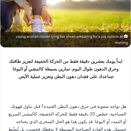
young woman runner tying her shoes preparing for a jog outside at
morning
ابدأ يومك بعشرين دقيقة فقط من الحركة الخفيفة لتعزيز طاقتك
وحرق الدهون طوال اليوم. تمارين بسيطة كالمشي أو اليوغا
تساعدك على فقدان دهون البطن وتعزيز عملية الأيض.
هل تواجه صعوبة في حرق دهون البطن العنيدة؟ قبل تناول قهوتك
الصباحية، خصّص 20 دقيقة فقط للحركة الخفيفة، كالمشي السريع
أو التمدد أو اليوغا. قد يكون هذا هو الحل السحري الذي يحتاجه
جسمك. هذه العادة الصباحية البسيطة لا توقظك فحسب، بل تُنشّط