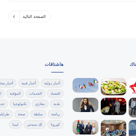
الصفحة التالية
ناك
هاشتاقات
أخبار دولية
أخبار فنية
أخبار محل
اقتصاد
الخدمات
المؤقتة
ا
بلدية
بنغازي
تكنولوجيا
جدي
رياضة
سلطة
صحة
طرابل
كورونا
لك سيدتي
ليبيا