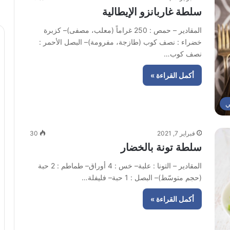
سلطة غاربانزو الإيطالية
المقادير – حمص : 250 غراماً (معلب، مصفى)– كزبرة
خضراء : نصف كوب (طازجة، مفرومة)– البصل الأحمر :
نصف كوب…
أكمل القراءة »
ي
فبراير 7, 2021
30
سلطة تونة بالخضار
المقادير – التونا : علبة– خس : 4 أوراق– طماطم : 2 حبة
(حجم متوسّط)– البصل : 1 حبة– فليفلة…
أكمل القراءة »