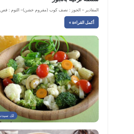
المقادير – الجوز : نصف كوب (مفروم خشن)– الثوم : فص (مهروس)– زيت الزيتو
أكمل القراءة »
لك سيدت