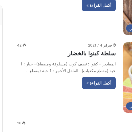
أكمل القراءة »
ي
فبراير 14, 2021
42
سلطة كينوا بالخضار
المقادير – كينوا : نصف كوب (مسلوقة ومصفاة)– خيار : 1
حبة (مقطع مكعبات)– الفلفل الأحمر : 1 حبة (مقطع…
أكمل القراءة »
ي
28