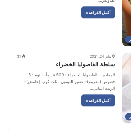
بقدونس…
أكمل القراءة »
ي
يناير 24, 2021
31
سلطة الفاصوليا الخضراء
المقادير – الفاصوليا الخضراء : 500 غراماً– الثوم : 5
فصوص (مفروم)– عصير الليمون : ثلث كوب (حامض)–
الزيت النباتي…
أكمل القراءة »
ي