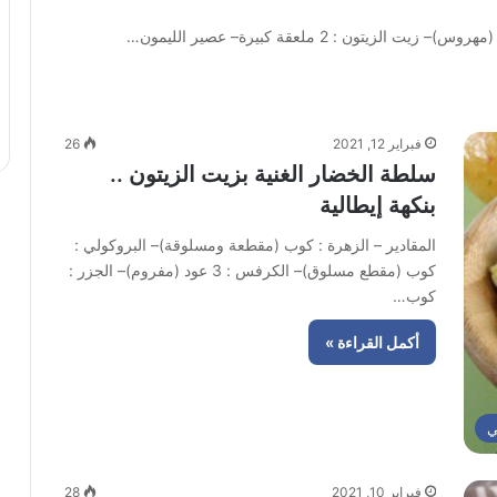
ن : 2 ملعقة كبيرة– عصير الليمون…
فبراير 12, 2021
26
سلطة الخضار الغنية بزيت الزيتون ..
بنكهة إيطالية
المقادير – الزهرة : كوب (مقطعة ومسلوقة)– البروكولي :
كوب (مقطع مسلوق)– الكرفس : 3 عود (مفروم)– الجزر :
كوب…
أكمل القراءة »
ي
فبراير 10, 2021
28