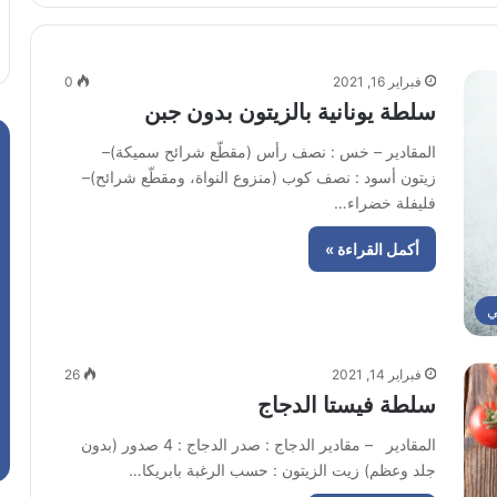
فبراير 16, 2021
0
سلطة يونانية بالزيتون بدون جبن
المقادير – خس : نصف رأس (مقطّع شرائح سميكة)–
زيتون أسود : نصف كوب (منزوع النواة، ومقطّع شرائح)–
فليفلة خضراء…
أكمل القراءة »
ي
فبراير 14, 2021
26
سلطة فيستا الدجاج
المقادير – مقادير الدجاج : صدر الدجاج : 4 صدور (بدون
جلد وعظم) زيت الزيتون : حسب الرغبة بابريكا…