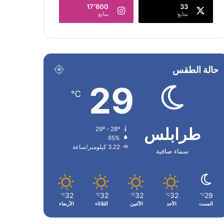
17٬600
33
متابع
متابع
حالة الطقس
29
℃
طرابلس
29º - 28º
65%
3.22 كيلومتر/ساعة
سماء صافية
32
32
32
32
29
℃
℃
℃
℃
℃
السبت
الأحد
الأثنين
الثلاثاء
الأربعاء