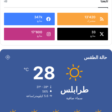
تابعنا
347k
13٬420
مشترك
متابع
17٬600
33
متابع
متابع
حالة الطقس
28
℃
طرابلس
31º - 28º
56%
5.6 كيلومتر/ساعة
سماء صافية