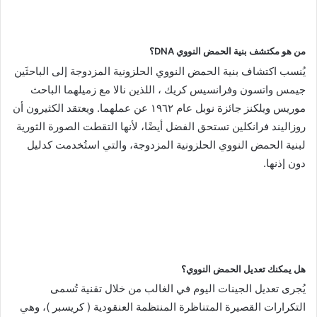
من هو مكتشف بنية الحمض النووي DNA؟
يُنسب اكتشاف بنية الحمض النووي الحلزونية المزدوجة إلى الباحثَين
جيمس واتسون وفرانسيس كريك ، اللذين نالا مع زميلهما الباحث
موريس ويلكنز جائزة نوبل عام ١٩٦٢ عن عملهما. ويعتقد الكثيرون أن
روزاليند فرانكلين تستحق الفضل أيضًا، لأنها التقطت الصورة الثورية
لبنية الحمض النووي الحلزونية المزدوجة، والتي استُخدمت كدليل
دون إذنها.
هل يمكنك تعديل الحمض النووي؟
يُجرى تعديل الجينات اليوم في الغالب من خلال تقنية تُسمى
التكرارات القصيرة المتناظرة المنتظمة العنقودية ( كريسبر )، وهي