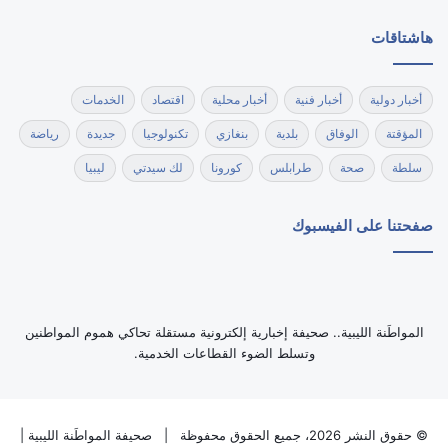
هاشتاقات
أخبار دولية
أخبار فنية
أخبار محلية
اقتصاد
الخدمات
المؤقتة
الوفاق
بلدية
بنغازي
تكنولوجيا
جديدة
رياضة
سلطة
صحة
طرابلس
كورونا
لك سيدتي
ليبيا
صفحتنا على الفيسبوك
‏المواطَنة الليبية.. صحيفة إخبارية إلكترونية مستقلة تحاكي هموم المواطنين
وتسلط الضوء القطاعات الخدمية.
© حقوق النشر 2026، جميع الحقوق محفوظة |
صحيفة المواطَنة الليبية
|