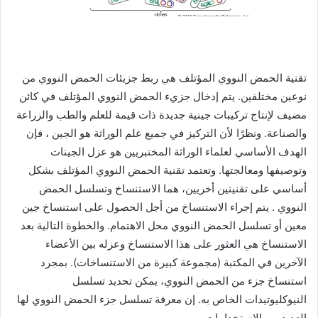
تقنية الحمض النووي المؤتلف هي ربط جزيئات الحمض النووي من
نوعين مختلفين. يتم إدخال جزيء الحمض النووي المؤتلف في كائن
مضيف لإنتاج تركيبات جينية جديدة ذات قيمة للعلم والطب والزراعة
والصناعة. ونظرًا لأن التركيز في جميع علم الوراثة هو الجين ، فإن
الهدف الأساسي لعلماء الوراثة المختبريين هو عزل الجينات
وتوصيفها ومعالجتها. وتعتمد تقنية الحمض النووي المؤتلف بشكل
أساسي على تقنيتين أخريين، هما الاستنساخ وتسلسل الحمض
النووي . يتم إجراء الاستنساخ من أجل الحصول على استنساخ جين
معين أو تسلسل الحمض النووي محل الاهتمام. والخطوة التالية بعد
الاستنساخ هي العثور على هذا الاستنساخ وعزله بين الأعضاء
الآخرين في المكتبة (مجموعة كبيرة من الاستنساخات). بمجرد
استنساخ جزء من الحمض النووي، يمكن تحديد تسلسل
النيوكليوتيدات الخاص به. إن معرفة تسلسل جزء الحمض النووي لها
العديد من الاستخدامات.