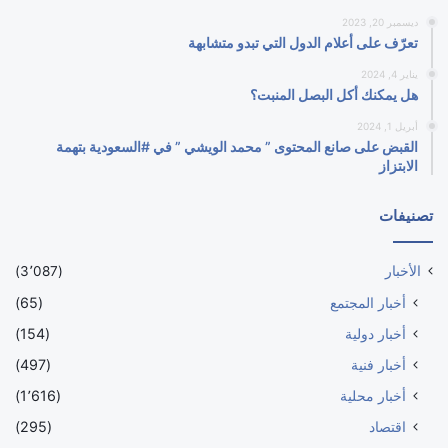
ديسمبر 20, 2023
تعرّف على أعلام الدول التي تبدو متشابهة
يناير 4, 2024
هل يمكنك أكل البصل المنبت؟
أبريل 1, 2024
القبض على صانع المحتوى ” محمد الويشي ” في #السعودية بتهمة
الابتزاز
تصنيفات
الأخبار
(3٬087)
أخبار المجتمع
(65)
أخبار دولية
(154)
أخبار فنية
(497)
أخبار محلية
(1٬616)
اقتصاد
(295)