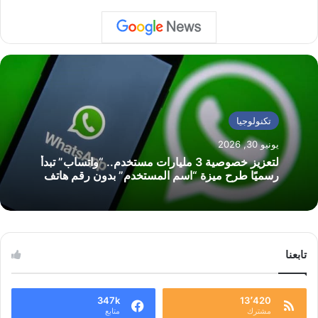
تكنولوجيا
يونيو 30, 2026
لتعزيز خصوصية 3 مليارات مستخدم.. “واتساب” تبدأ
رسميًا طرح ميزة “اسم المستخدم” بدون رقم هاتف
تابعنا
347k
13٬420
مشترك
متابع