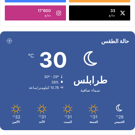
17٬600
33
متابع
متابع
حالة الطقس
30
℃
طرابلس
30º - 29º
58%
10.78 كيلومتر/ساعة
سماء صافية
32
31
31
31
29
℃
℃
℃
℃
℃
الخميس
الجمعة
السبت
الأحد
الأثنين