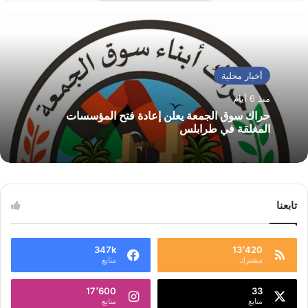
أخبار محلية
منذ 6 أيام
حراك سوق الجمعة يعلن إعادة فتح المؤسسات
المغلقة في طرابلس
تابعنا
347k
13٬420
مشترك
متابع
17٬600
33
متابع
متابع