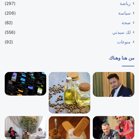
رياضة
(297)
سياسة
(206)
صحة
(82)
لك سيدتي
(556)
منوعات
(92)
من هنا وهناك