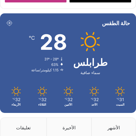
حالة الطقس
28
℃
طرابلس
31º - 28º
63%
1.15 كيلومتر/ساعة
سماء صافية
32
32
32
32
31
℃
℃
℃
℃
℃
السبت
الأحد
الأثنين
الثلاثاء
الأربعاء
الأشهر
الأخيرة
تعليقات