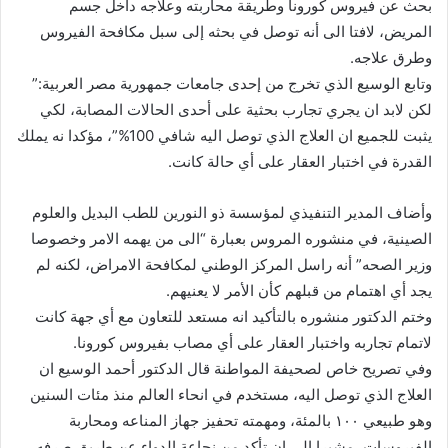
بحث عن فيروس كورونا وطريقة محاربته وعلاجه داخل جسم
المريض، لافتا الى أنه توصل في بحثه إلى سبل مكافحة الفيروس
وطرق علاجه.
وتابع الوسيع الذي تخرج من إحدى جامعات جمهورية مصر العربية:”
لكن لابد ان يجري تجارب بحثية على أحدى الحالات المصابة، لكي
يثبت للجميع ان العلاج الذي توصل اليه شافي 100%”، مؤكدا نه يملك
القدرة في اختبار العقار على أي حالة كانت.
وأضاف المدير التنفيذي لمؤسسة ذو النورين للطب البديل والعلوم
الصينية، في منشوره المروس بعبارة “الى من يهمه الامر وخصوصا
وزير الصحه” أنه راسل المركز الوطني لمكافحة الامراض، لكنه لم
يجد أي اهتمام من قبلهم كأن الأمر لا يعنيهم.
وختم الدكتور منشوره بالتأكيد انه مستعد للتعاون مع أي جهة كانت
لاتمام تجاربه واختبار العقار على أي مصاب بفيروس كورونا.
وفي تصريح خاص لصحيفة المواطنة قال الدكتور أحمد الوسيع ان
العلاج الذي توصل اليه، مستخدم في انحاء العالم منذ مئات السنين
وهو طبيعي ١٠٠ بالمئة، ومهمته تحفيز جهاز المناعه ومحاربة
الفيروسات، مشيرا الى ان تأكد من نجاعة الدواء عن طريق صرفه