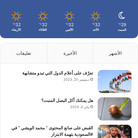
32
32
32
32
29
℃
℃
℃
℃
℃
السبت
الأحد
الأثنين
الثلاثاء
الأربعاء
الأشهر
الأخيرة
تعليقات
تعرّف على أعلام الدول التي تبدو متشابهة
ديسمبر 20, 2023
هل يمكنك أكل البصل المنبت؟
يناير 4, 2024
القبض على صانع المحتوى ” محمد الويشي ” في
#السعودية بتهمة الابتزاز