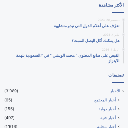
الأكثر مشاهدة
ديسمبر 20, 2023
تعرّف على أعلام الدول التي تبدو متشابهة
يناير 4, 2024
هل يمكنك أكل البصل المنبت؟
أبريل 1, 2024
القبض على صانع المحتوى ” محمد الويشي ” في #السعودية بتهمة
الابتزاز
تصنيفات
الأخبار
(3٬089)
أخبار المجتمع
(65)
أخبار دولية
(155)
أخبار فنية
(497)
أخبار محلية
(1٬616)