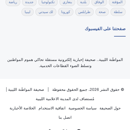
المؤقتة
الوفاق
بلدية
بنغازي
تكنولوجيا
جديدة
رياضة
سلطة
صحة
طرابلس
كورونا
لك سيدتي
ليبيا
صفحتنا على الفيسبوك
‏المواطَنة الليبية.. صحيفة إخبارية إلكترونية مستقلة تحاكي هموم المواطنين
وتسلط الضوء القطاعات الخدمية.
© حقوق النشر 2026، جميع الحقوق محفوظة |
صحيفة المواطَنة الليبية
|
مُستضاف لدى
المدينة الاعلامية الليبية
حول الصحيفة
سياسة الخصوصية
اتفاقية الاستخدام
الخلاصة الأخبارية
اتصل بنا