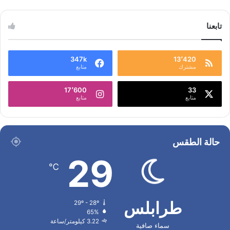
تابعنا
347k
13٬420
مشترك
متابع
17٬600
33
متابع
متابع
حالة الطقس
29
℃
طرابلس
29º - 28º
65%
3.22 كيلومتر/ساعة
سماء صافية