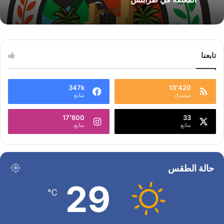
تابعنا
347k
13٬420
مشترك
متابع
17٬600
33
متابع
متابع
حالة الطقس
29
℃