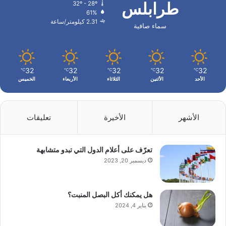
طرابلس
32º - 28º
61%
2.31 كيلومتر/ساعة
سماء صافية
32
32
32
32
32
℃
℃
℃
℃
℃
الأحد
الأثنين
الثلاثاء
الأربعاء
الخميس
الأشهر
الأخيرة
تعليقات
تعرّف على أعلام الدول التي تبدو متشابهة
ديسمبر 20, 2023
هل يمكنك أكل البصل المنبت؟
يناير 4, 2024