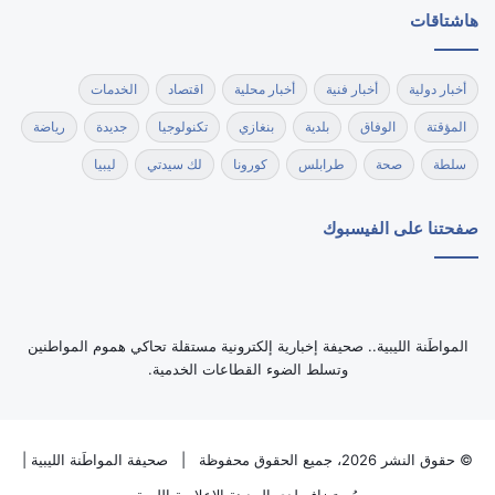
هاشتاقات
أخبار دولية
أخبار فنية
أخبار محلية
اقتصاد
الخدمات
المؤقتة
الوفاق
بلدية
بنغازي
تكنولوجيا
جديدة
رياضة
سلطة
صحة
طرابلس
كورونا
لك سيدتي
ليبيا
صفحتنا على الفيسبوك
‏المواطَنة الليبية.. صحيفة إخبارية إلكترونية مستقلة تحاكي هموم المواطنين
وتسلط الضوء القطاعات الخدمية.
© حقوق النشر 2026، جميع الحقوق محفوظة |
صحيفة المواطَنة الليبية
|
مُستضاف لدى
المدينة الاعلامية الليبية