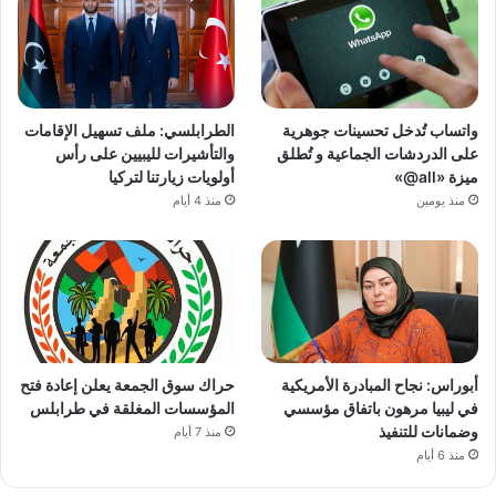
واتساب تُدخل تحسينات جوهرية
الطرابلسي: ملف تسهيل الإقامات
على الدردشات الجماعية و تُطلق
والتأشيرات لليبيين على رأس
ميزة «all@»
أولويات زيارتنا لتركيا
منذ يومين
منذ 4 أيام
أبوراس: نجاح المبادرة الأمريكية
حراك سوق الجمعة يعلن إعادة فتح
في ليبيا مرهون باتفاق مؤسسي
المؤسسات المغلقة في طرابلس
وضمانات للتنفيذ
منذ 7 أيام
منذ 6 أيام