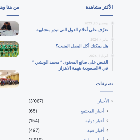
الأكثر مشاهدة
من هنا وه
ديسمبر 20, 2023
تعرّف على أعلام الدول التي تبدو متشابهة
يناير 4, 2024
هل يمكنك أكل البصل المنبت؟
أبريل 1, 2024
القبض على صانع المحتوى ” محمد الويشي ”
في #السعودية بتهمة الابتزاز
تصنيفات
الأخبار
(3٬087)
أخبار المجتمع
(65)
أخبار دولية
(154)
أخبار فنية
(497)
أخبار محلية
(1٬616)