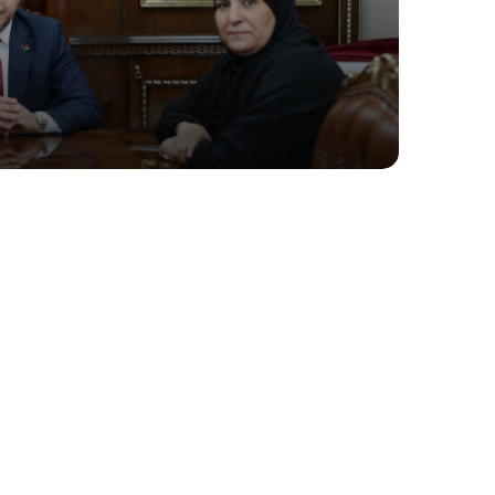
للنهوض بالقطاع