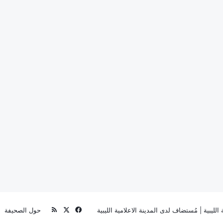
‫X
فيسبوك
ملخص
الليبية
| مُستضاف لدى
المدينة الاعلامية الليبية
حول الصحيفة
الموقع