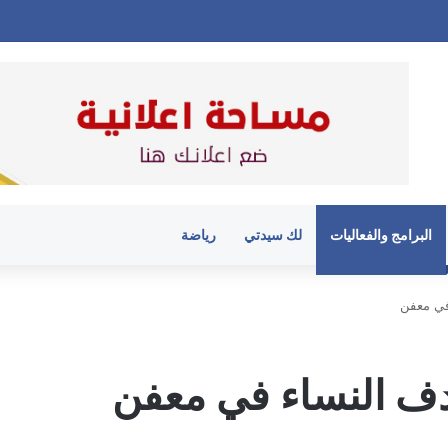
البرامج والفعاليات
لك سيدتي
رياضة
في معفن
ف النساء في معفن