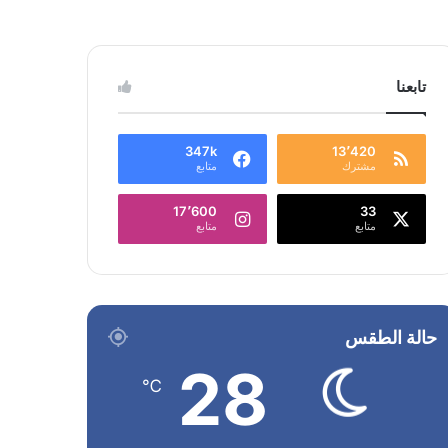
تابعنا
347k
13٬420
مشترك
متابع
17٬600
33
متابع
متابع
حالة الطقس
28
℃