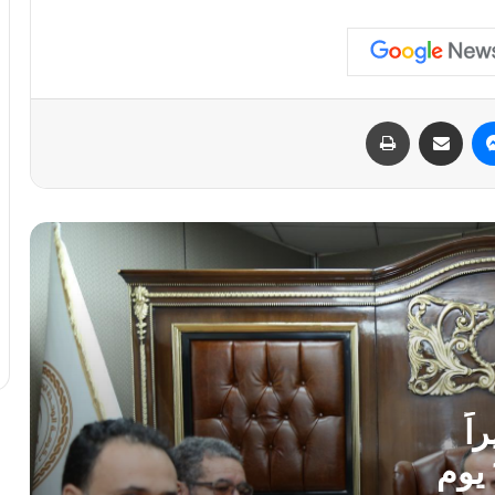
ويُطلق خطة الـ100 يوم للنهوض بالقطاع
اتفاق “ليبي – أممي” على تعزيز نظم الحماية
الاجتماعية ودعم الحلول الدائمة للنازحين
ماسنجر
مشاركة عبر البريد
طباعة
مركز البحوث الجنائية يختتم دورة تدريبية
للتحكيم في عقود التجارة الدولية
برنامج تدريبي لمفوضية الانتخابات حول
تحديات المرحلة في الانتخابات البلدية
المفوضية تبحث مرحلة الاستعداد لفتح سجل
الناخبين لانتخابات المجالس البلدية
اً
للتعليم ويُطلق خطة الـ100 يوم
بنغازي تحتضن منتدى الأحزاب والكيانات
السياسية ودورها في انتخابات المجالس