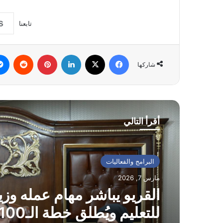
تابعنا
فيسبوك
‫X
لينكدإن
بينتيريست
شاركها
أقرأ التالي
البرامج والفعاليات
مارس 7, 2026
القريو يباشر مهام عمله وزير