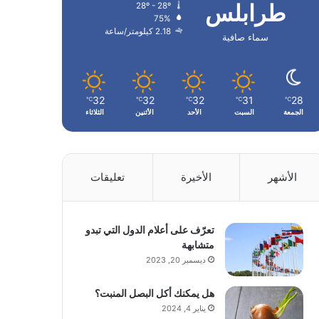
طرابلس
28º - 28º
75%
2.18 كيلومتر/ساعة
سماء صافية
32
32
32
31
28
℃
℃
℃
℃
℃
الجمعة
السبت
الأحد
الأثنين
الثلاثاء
الأشهر
الأخيرة
تعليقات
تعرّف على أعلام الدول التي تبدو
متشابهة
ديسمبر 20, 2023
هل يمكنك أكل البصل المنبت؟
يناير 4, 2024