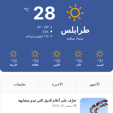
28
℃
طرابلس
31º - 28º
63%
1.15 كيلومتر/ساعة
سماء صافية
32
32
32
32
31
℃
℃
℃
℃
℃
السبت
الأحد
الأثنين
الثلاثاء
الأربعاء
الأشهر
الأخيرة
تعليقات
تعرّف على أعلام الدول التي تبدو متشابهة
ديسمبر 20, 2023