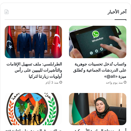
آخر الأخبار
واتساب تُدخل تحسينات جوهرية
الطرابلسي: ملف تسهيل الإقامات
على الدردشات الجماعية و تُطلق
والتأشيرات لليبيين على رأس
ميزة «all@»
أولويات زيارتنا لتركيا
منذ يوم واحد
منذ 3 أيام
أبوراس: نجاح المبادرة الأمريكية
حراك سوق الجمعة يعلن إعادة فتح