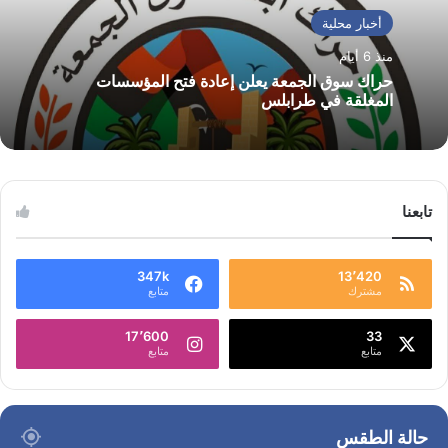
أخبار محلية
منذ 6 أيام
حراك سوق الجمعة يعلن إعادة فتح المؤسسات
المغلقة في طرابلس
تابعنا
347k
13٬420
مشترك
متابع
17٬600
33
متابع
متابع
حالة الطقس