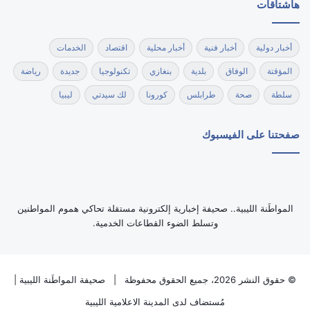
هاشتاقات
أخبار دولية
أخبار فنية
أخبار محلية
اقتصاد
الخدمات
المؤقتة
الوفاق
بلدية
بنغازي
تكنولوجيا
جديدة
رياضة
سلطة
صحة
طرابلس
كورونا
لك سيدتي
ليبيا
صفحتنا على الفيسبوك
‏المواطَنة الليبية.. صحيفة إخبارية إلكترونية مستقلة تحاكي هموم المواطنين
وتسلط الضوء القطاعات الخدمية.
© حقوق النشر 2026، جميع الحقوق محفوظة |
صحيفة المواطَنة الليبية
|
مُستضاف لدى
المدينة الاعلامية الليبية