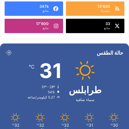
347k
13٬420
مشترك
متابع
17٬600
33
متابع
متابع
حالة الطقس
31
℃
طرابلس
31º - 28º
54%
5.27 كيلومتر/ساعة
سماء صافية
32
32
32
31
30
℃
℃
℃
℃
℃