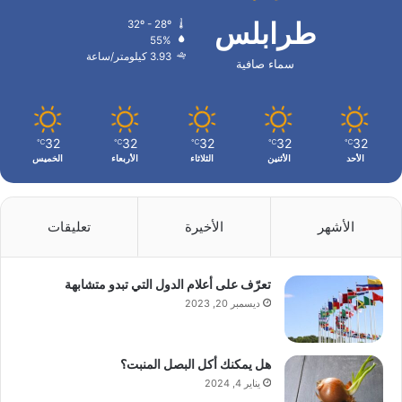
طرابلس
32º - 28º
55%
3.93 كيلومتر/ساعة
سماء صافية
32
32
32
32
32
℃
℃
℃
℃
℃
الأحد
الأثنين
الثلاثاء
الأربعاء
الخميس
الأشهر
الأخيرة
تعليقات
تعرّف على أعلام الدول التي تبدو متشابهة
ديسمبر 20, 2023
هل يمكنك أكل البصل المنبت؟
يناير 4, 2024