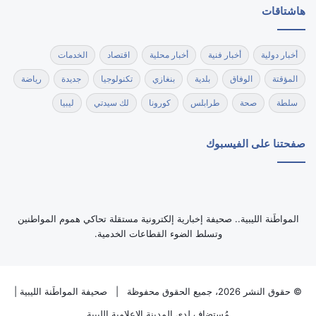
هاشتاقات
أخبار دولية
أخبار فنية
أخبار محلية
اقتصاد
الخدمات
المؤقتة
الوفاق
بلدية
بنغازي
تكنولوجيا
جديدة
رياضة
سلطة
صحة
طرابلس
كورونا
لك سيدتي
ليبيا
صفحتنا على الفيسبوك
‏المواطَنة الليبية.. صحيفة إخبارية إلكترونية مستقلة تحاكي هموم المواطنين
وتسلط الضوء القطاعات الخدمية.
© حقوق النشر 2026، جميع الحقوق محفوظة |
صحيفة المواطَنة الليبية
|
مُستضاف لدى
المدينة الاعلامية الليبية