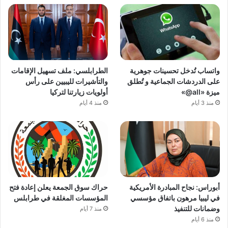
واتساب تُدخل تحسينات جوهرية
الطرابلسي: ملف تسهيل الإقامات
على الدردشات الجماعية و تُطلق
والتأشيرات لليبيين على رأس
ميزة «all@»
أولويات زيارتنا لتركيا
منذ 3 أيام
منذ 4 أيام
أبوراس: نجاح المبادرة الأمريكية
حراك سوق الجمعة يعلن إعادة فتح
في ليبيا مرهون باتفاق مؤسسي
المؤسسات المغلقة في طرابلس
وضمانات للتنفيذ
منذ 7 أيام
منذ 6 أيام