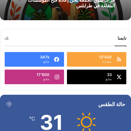
حراك سوق الجمعة يعلن إعادة فتح المؤسسات
المغلقة في طرابلس
تابعنا
347k
13٬420
مشترك
متابع
17٬600
33
متابع
متابع
حالة الطقس
31
℃