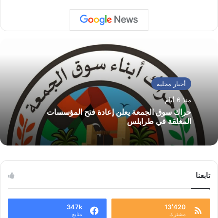
أخبار محلية
منذ 6 أيام
حراك سوق الجمعة يعلن إعادة فتح المؤسسات
المغلقة في طرابلس
تابعنا
347k
13٬420
مشترك
متابع