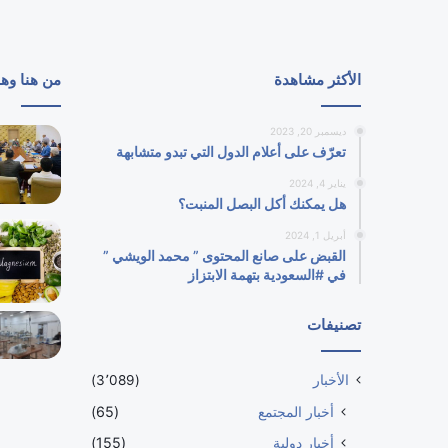
الأكثر مشاهدة
من هنا وه
ديسمبر 20, 2023
تعرّف على أعلام الدول التي تبدو متشابهة
يناير 4, 2024
هل يمكنك أكل البصل المنبت؟
أبريل 1, 2024
القبض على صانع المحتوى ” محمد الويشي ”
في #السعودية بتهمة الابتزاز
تصنيفات
الأخبار
(3٬089)
أخبار المجتمع
(65)
أخبار دولية
(155)