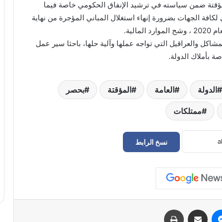
مؤقتة ضمن سياسته في ترشيد الإنفاق الحكومي خاصة فيما
 لكافة الجهات بضرورة إنهاء استغلال المباني المؤجرة من نهاية
الية.
كل والعراقيل التي تواجه عملها وآلية حلها، باحثا سير عمل
ة بأملاك الدولة.
الدولة
العامة
المؤقتة
بحصر
ممتلكات
نسخ الرابط
حراك سوق الجمعة يعلن إعادة فتح
المؤسسات المغلقة في طرابلس
الدبيبة يوجّه بـ«خطة عاجلة» لتزويد المخابز
والمستشفيات بالديزل و«البريقة» تبدأ التنفيذ
الفوري
ماسنجر
مشاركة عبر البريد
طباعة