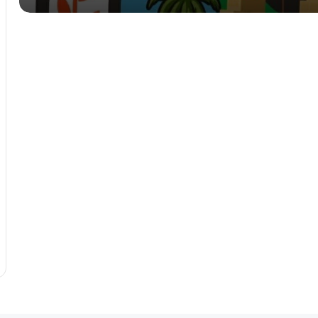
صرمان: احباط محاولة تفجير سيارة مفخخة
أمام إحدى المدارس
بمشاركة 134 ألف طالب.. انطلاق امتحانات
الشهادة الثانوية للعام الدراسي 2025-
2026 في ليبيا
إحباط تهريب التاريخ.. “آثار بنغازي” تسترد 4
رؤوس تماثيل وتكرم الأمن الداخلي