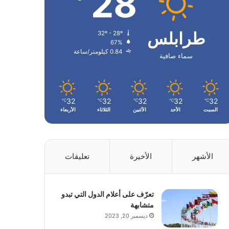
28
طرابلس
32º - 28º
67%
0.84 كيلومتر/ساعة
سماء صافية
32
32
32
32
32
℃
℃
℃
℃
℃
السبت
الأحد
الأثنين
الثلاثاء
الأربعاء
الأشهر
الأخيرة
تعليقات
تعرّف على أعلام الدول التي تبدو
متشابهة
ديسمبر 20, 2023