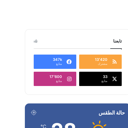
تابعنا
347k
13٬420
مشترك
متابع
17٬600
33
متابع
متابع
حالة الطقس
℃