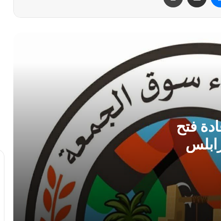
سفارة ليبيا لدى إيطاليا تعلن عودة “اللاعبين
الأربعة” إلى أرض الوطن بعد 11 عامًا من
الاحتجاز
أمن بنغازي يضبط 167 مهاجراً غير شرعي
في حملة ميدانية واسعة
مركز الأرصاد الجوية يحذر من ذروة موجة
حارة و رطوبة عالية بمنتصف الأسبوع
دة فتح
ابلس
الطرابلسي يطالب الدبيبة بـ”فرض السيطرة
بالقوة” ويكشف ثغرات أمنية في ملف
تهريب الوقود
الأرصاد الجوية تتوقع أجواءً صيفية معتدلة
وتحذر من السباحة في الشواطئ