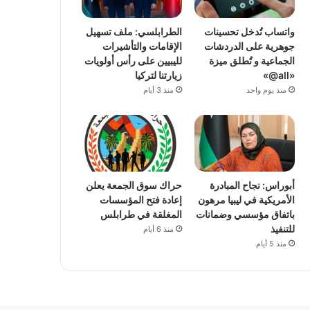
واتساب تُدخل تحسينات
الطرابلسي: ملف تسهيل
جوهرية على الدردشات
الإقامات والتأشيرات
الجماعية و تُطلق ميزة
لليبيين على رأس أولويات
«all@»
زيارتنا لتركيا
منذ يوم واحد
منذ 3 أيام
أبوراس: نجاح المبادرة
حراك سوق الجمعة يعلن
الأمريكية في ليبيا مرهون
إعادة فتح المؤسسات
باتفاق مؤسسي وضمانات
المغلقة في طرابلس
للتنفيذ
منذ 6 أيام
منذ 5 أيام