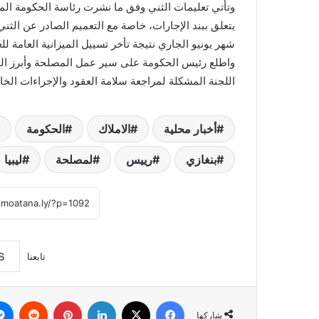
وتأتي تعليمات الثني وفق ما نشرت رئاسة الحكومة ال
يتعلق ببند الإجارات، خاصة مع التعميم الصادر عن الثني
شهر يونيو الجاري نتيجة تأخر تسييل الميزانية العامة للعام 2020 ، وشح الموارد الم
واطلع رئيس الحكومة على سير عمل المصلحة وأبرز المشا
اللجنة المشكلة لمراجعة سلامة العقود والإجراءات الخاص
أخبار محلية
الاملاك
الحكومة
بنغازي
رييس
لمصلحة
ليبيا
تابعنا
فيسبوك
‫X
لينكدإن
بينتيريست
شاركها