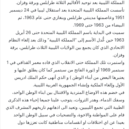
المملكة الليبية بعد توحيد الأقاليم الثلاثة طرابلس وبرقة وفزان.
تأسست المملكة الليبية المتحدة بعد استقلال ليبيا في 24 ديسمبر
1951 وعاصمتها مدينتي طرابلس وبنغازي حتى عام 1963، ثم
البيضاء من 1963 حتى 1969.
سميت في البداية باسم المملكة الليبية المتحدة حتى 26 أبريل
1963 حين عُّدل الأسم إلى “المملكة الليبية” وذلك بعد إلغاء النظام
الاتحادي الذي كان يجمع بين الولايات الليبية الثلاث طرابلس، برقة
وفزان.
واستمرت تلك المملكة حتى الانقلاب الذي قاده معمر القذافي في 1
سبتمبر 1969 أو (ثورة الفاتح من سبتمبر كما كان يطلق عليها و
يعتبرها البعض من أبناء الوطن ) و الذي أنهى حكم الملك ادريس
الأول وإلغاء الملكية وإنشاء الجمهورية العربية الليبية.
في خضم هذه الاوضاع المتردية والاقتتال بين ابناء الوطن الواحد،
وسفك الدماء، وهدر الثروات، يتوجب علينا جميعا إحياء هذه الذكرى
الطيبة التي تجمع الليبيين، وتعيد الى اذهانهم تاريخهم المشرف الذي
قام على المواطنة والاخوة، والتضحيات في سبيل الوطن الواحد
بعيدا عن اي اختلافات او انقسامات مناطقية كانت تعززها دول