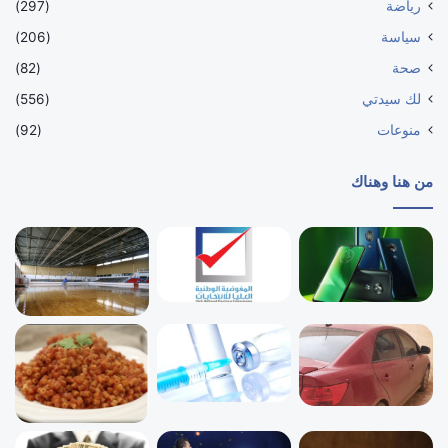
رياضة
(297)
سياسة
(206)
صحة
(82)
لك سيدتي
(556)
منوعات
(92)
من هنا وهناك