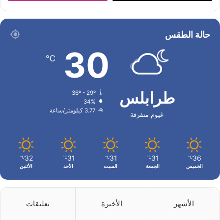
حالة الطقس
30
℃
طرابلس
36º - 29º
34%
3.77 كيلومتر/ساعة
غيوم متفرقة
32
31
31
31
36
℃
℃
℃
℃
℃
الخميس
الجمعة
السبت
الأحد
الأثنين
الأشهر
الأخيرة
تعليقات