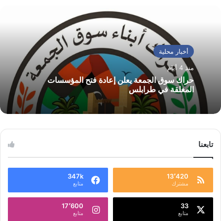
أخبار محلية
منذ 4 أيام
حراك سوق الجمعة يعلن إعادة فتح المؤسسات
المغلقة في طرابلس
تابعنا
347k
13٬420
مشترك
متابع
17٬600
33
متابع
متابع