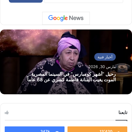
أخبار فنية
مارس 30, 2026
رحيل “أشهر كومبارس” في السينما المصرية..
الموت يغيب الفنانة فاطمة كشري عن 68 عاماً
تابعنا
347k
13٬420