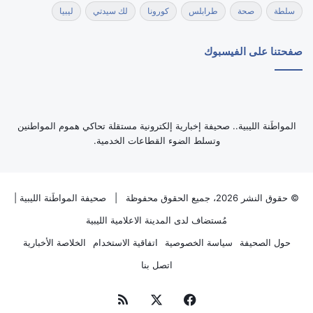
سلطة
صحة
طرابلس
كورونا
لك سيدتي
ليبيا
صفحتنا على الفيسبوك
‏المواطَنة الليبية.. صحيفة إخبارية إلكترونية مستقلة تحاكي هموم المواطنين
وتسلط الضوء القطاعات الخدمية.
© حقوق النشر 2026، جميع الحقوق محفوظة |
صحيفة المواطَنة الليبية
|
مُستضاف لدى
المدينة الاعلامية الليبية
حول الصحيفة
سياسة الخصوصية
اتفاقية الاستخدام
الخلاصة الأخبارية
اتصل بنا
فيسبوك
‫X
ملخص