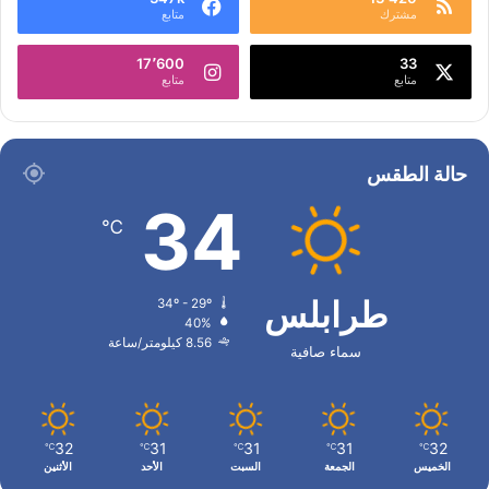
مشترك
متابع
17٬600
33
متابع
متابع
حالة الطقس
34
℃
طرابلس
34º - 29º
40%
8.56 كيلومتر/ساعة
سماء صافية
32
31
31
31
32
℃
℃
℃
℃
℃
الخميس
الجمعة
السبت
الأحد
الأثنين