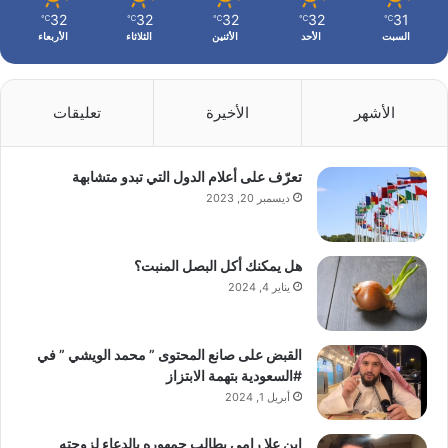
32
32
32
32
31
℃
℃
℃
℃
℃
السبت
الأحد
الأثنين
الثلاثاء
الأربعاء
الأشهر
الأخيرة
تعليقات
تعرّف على أعلام الدول التي تبدو متشابهة
ديسمبر 20, 2023
هل يمكنك أكل البصل المنبت؟
يناير 4, 2024
القبض على صانع المحتوى ” محمد الويشي ” في
#السعودية بتهمة الابتزاز
أبريل 1, 2024
ابن علا رامي يطالب جمهوره بالدعاء لزوجته