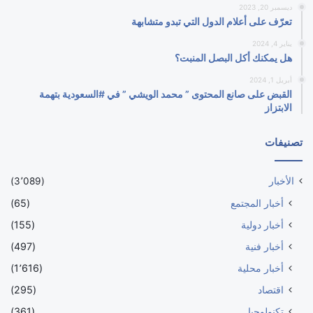
ديسمبر 20, 2023
تعرّف على أعلام الدول التي تبدو متشابهة
يناير 4, 2024
هل يمكنك أكل البصل المنبت؟
أبريل 1, 2024
القبض على صانع المحتوى ” محمد الويشي ” في #السعودية بتهمة
الابتزاز
تصنيفات
الأخبار
(3٬089)
أخبار المجتمع
(65)
أخبار دولية
(155)
أخبار فنية
(497)
أخبار محلية
(1٬616)
اقتصاد
(295)
تكنولوجيا
(361)