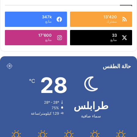
347k
13٬420
مشترك
متابع
17٬600
33
متابع
متابع
حالة الطقس
28
℃
طرابلس
28º - 28º
75%
1.29 كيلومتر/ساعة
سماء صافية