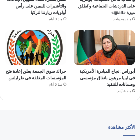
على الدردشات الجماعية و تُطلق
والتأشيرات لليبيين على رأس
ميزة «all@»
أولويات زيارتنا لتركيا
منذ يوم واحد
منذ 3 أيام
أبوراس: نجاح المبادرة الأمريكية
حراك سوق الجمعة يعلن إعادة فتح
في ليبيا مرهون باتفاق مؤسسي
المؤسسات المغلقة في طرابلس
وضمانات للتنفيذ
منذ 5 أيام
منذ 4 أيام
الأكثر مشاهدة