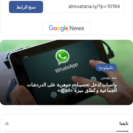
نسخ الرابط
تكنولوجيا
منذ يومين
واتساب تُدخل تحسينات جوهرية على الدردشات
الجماعية و تُطلق ميزة «all@»
تابعنا