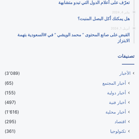
تعرّف على أعلام الدول التي تبدو متشابهة
يناير 4, 2024
هل يمكنك أكل البصل المنبت؟
أبريل 1, 2024
القبض على صانع المحتوى ” محمد الويشي ” في #السعودية بتهمة
الابتزاز
تصنيفات
الأخبار
(3٬089)
أخبار المجتمع
(65)
أخبار دولية
(155)
أخبار فنية
(497)
أخبار محلية
(1٬616)
اقتصاد
(295)
تكنولوجيا
(361)