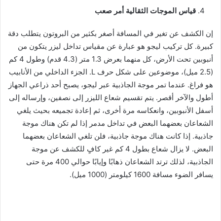
قياس الموجات الثقالية أمر صعب
إن الكشف عن تغير في المسافة أصغر بكثير من البروتون يتطلب دقة
كبيرة. كل تركيب ليجو هو عبارة عن مقياس تداخل ليزر يتكون من
أنبوبين تحت الأرض، كل منهما بعرض 1.3 متر (4.3 قدم) وطول 4 كم
(2.5 ميل)، موضوعين على شكل حرف L. الجزء الداخلي من الأنابيب
هو فراغ. عندما تمر موجة الجاذبية عبر ليجو، يصبح أحد ذراعي الجهاز
أطول والآخر أقصر. يتم تقسيم شعاع الليزر إلى نصفين، وإرساله إلى
أسفل الأنبوبين، وانعكاسه مرة أخرى، ثم إعادة تجميعه بحيث يلغي
الشعاعان بعضهما البعض في تداخل مدمر إذا لم تكن هناك موجة
جاذبية. إذا كانت هناك موجة جاذبية، فلن تلغي الشعاعان بعضهما
البعض. لا يزال شعاع بطول 4 كم غير كافٍ للكشف عن موجة
الجاذبية، لذلك ترتد الشعاعان ذهابًا وإيابًا حوالي 400 مرة حتى
يسافر الضوء مسافة 1600 كيلومتر (1000 ميل).