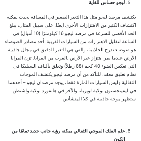
ليجو حساس للغاية
يكتشف مرصد ليجو مثل هذا التغير الصغير في المسافة بحيث يمكنه
اكتشاف الكثير من الاهتزازات الأخرى أيضًا. على سبيل المثال، يبلغ
الحد الأقصى للسرعة في مرصد ليجو 16 كيلومترًا (10 أميال) في
الساعة لتقليل الاهتزازات من السيارات القريبة. أحد مصادر الضوضاء
هو ضوضاء تدرج الجاذبية، والتي هي التغير الدقيق في مجال جاذبية
الأرض عندما يمر اهتزاز عبر الأرض بالقرب من المرايا. تزن المرايا
التي تعكس الضوء 40 كجم (88 رطلاً) وتعلق بألياف السيليكا في
نظام تعليق معقد. للتأكد من أن مرصد ليجو يكتشف الموجات
الثقالية وليس السيارات المارة فقط، يوجد مرصدان ليجو – أحدهما
في ليفينجستون بولاية لويزيانا والآخر في هانفورد بولاية واشنطن.
ستظهر موجة جاذبية في كلا المنشأتين.
علم الفلك الموجي الثقالي يمكنه رؤية جانب جديد تمامًا من
الكون