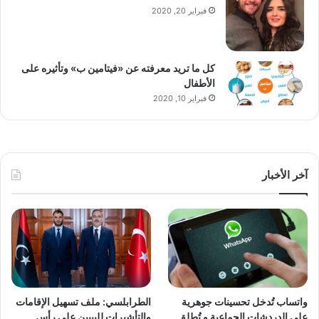
فبراير 20, 2020
كل ما تريد معرفته عن «فيتامين ب» وتأثيره على
الأطفال
فبراير 10, 2020
آخر الأخبار
واتساب تُدخل تحسينات جوهرية
الطرابلسي: ملف تسهيل الإقامات
على الدردشات الجماعية و تُطلق
والتأشيرات لليبيين على رأس