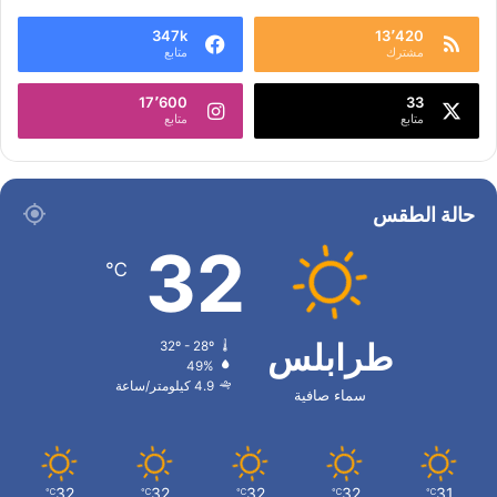
347k
13٬420
مشترك
متابع
17٬600
33
متابع
متابع
حالة الطقس
32
℃
طرابلس
32º - 28º
49%
4.9 كيلومتر/ساعة
سماء صافية
32
32
32
32
31
℃
℃
℃
℃
℃