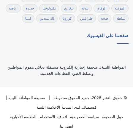
المؤقتة
الوفاق
بلدية
بنغازي
تكنولوجيا
جديدة
رياضة
سلطة
صحة
طرابلس
كورونا
لك سيدتي
ليبيا
صفحتنا على الفيسبوك
‏المواطَنة الليبية.. صحيفة إخبارية إلكترونية مستقلة تحاكي هموم المواطنين
وتسلط الضوء القطاعات الخدمية.
© حقوق النشر 2026، جميع الحقوق محفوظة |
صحيفة المواطَنة الليبية
|
مُستضاف لدى
المدينة الاعلامية الليبية
حول الصحيفة
سياسة الخصوصية
اتفاقية الاستخدام
الخلاصة الأخبارية
اتصل بنا