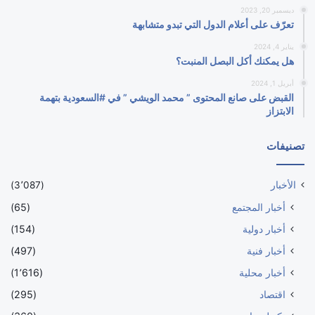
ديسمبر 20, 2023
تعرّف على أعلام الدول التي تبدو متشابهة
يناير 4, 2024
هل يمكنك أكل البصل المنبت؟
أبريل 1, 2024
القبض على صانع المحتوى ” محمد الويشي ” في #السعودية بتهمة
الابتزاز
تصنيفات
الأخبار
(3٬087)
أخبار المجتمع
(65)
أخبار دولية
(154)
أخبار فنية
(497)
أخبار محلية
(1٬616)
اقتصاد
(295)