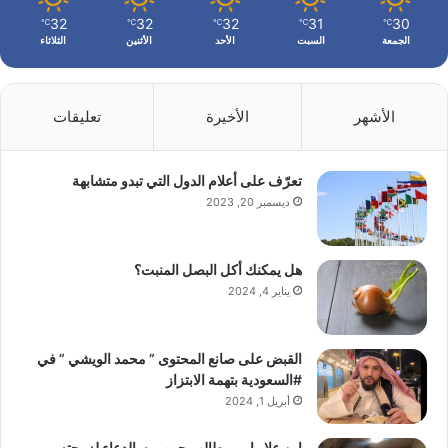
32
32
32
31
30
℃
℃
℃
℃
℃
الجمعة
السبت
الأحد
الأثنين
الثلاثاء
الأشهر
الأخيرة
تعليقات
تعرّف على أعلام الدول التي تبدو متشابهة
ديسمبر 20, 2023
هل يمكنك أكل البصل المنبت؟
يناير 4, 2024
القبض على صانع المحتوى ” محمد الويشي ” في
#السعودية بتهمة الابتزاز
أبريل 1, 2024
ابن علا رامي يطالب جمهوره بالدعاء لزوجته