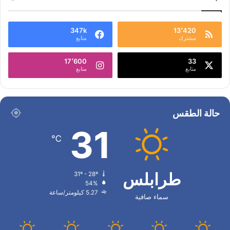
347k
13٬420
مشترك
متابع
17٬600
33
متابع
متابع
حالة الطقس
31
℃
طرابلس
31º - 28º
54%
5.27 كيلومتر/ساعة
سماء صافية