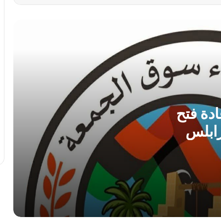
الأربعة” إلى أرض الوطن بعد 11 عامًا من
الاحتجاز
أمن بنغازي يضبط 167 مهاجراً غير شرعي
في حملة ميدانية واسعة
مركز الأرصاد الجوية يحذر من ذروة موجة
حارة و رطوبة عالية بمنتصف الأسبوع
دة فتح
ابلس
الطرابلسي يطالب الدبيبة بـ”فرض السيطرة
بالقوة” ويكشف ثغرات أمنية في ملف
تهريب الوقود
الأرصاد الجوية تتوقع أجواءً صيفية معتدلة
وتحذر من السباحة في الشواطئ
صرمان: احباط محاولة تفجير سيارة مفخخة