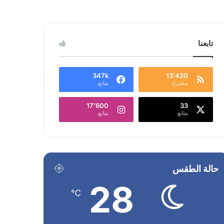
تابعنا
347k
13٬420
مشترك
متابع
17٬600
33
متابع
متابع
حالة الطقس
28
℃