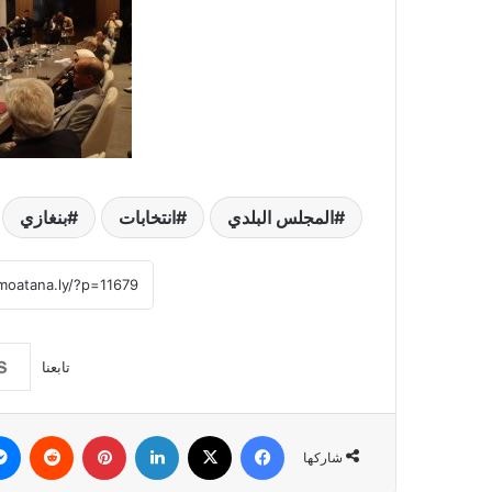
المجلس البلدي
انتخابات
بنغازي
تابعنا
فيسبوك
‫X
لينكدإن
بينتيريست
شاركها