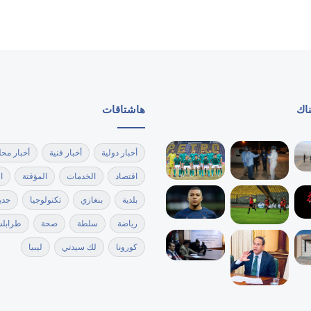
أمام إحدى المدارس
بمشاركة 134 ألف طالب.. انطلاق امتحانات
الشهادة الثانوية للعام الدراسي 2025-
2026 في ليبيا
ناك
هاشتاقات
إحباط تهريب التاريخ.. “آثار بنغازي” تسترد 4
رؤوس تماثيل وتكرم الأمن الداخلي
أخبار دولية
أخبار فنية
أخبار محل
اقتصاد
الخدمات
المؤقتة
ا
بلدية
بنغازي
تكنولوجيا
جدي
رياضة
سلطة
صحة
طرابل
كورونا
لك سيدتي
ليبيا