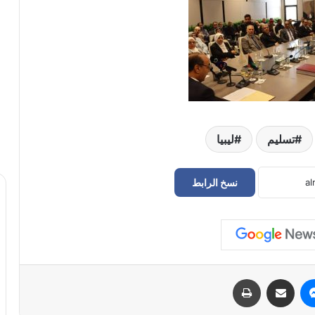
تسليم
ليبيا
نسخ الرابط
حراك سوق الجمعة يعلن إعادة فتح
المؤسسات المغلقة في طرابلس
الدبيبة يوجّه بـ«خطة عاجلة» لتزويد المخابز
والمستشفيات بالديزل و«البريقة» تبدأ التنفيذ
الفوري
ماسنجر
مشاركة عبر البريد
طباعة
سفارة ليبيا لدى إيطاليا تعلن عودة “اللاعبين