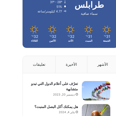
طرابلس
31º - 28º
51%
4.77 كيلومتر/ساعة
سماء صافية
32
32
32
31
31
℃
℃
℃
℃
℃
الجمعة
السبت
الأحد
الأثنين
الثلاثاء
الأشهر
الأخيرة
تعليقات
تعرّف على أعلام الدول التي تبدو
متشابهة
ديسمبر 20, 2023
هل يمكنك أكل البصل المنبت؟
يناير 4, 2024