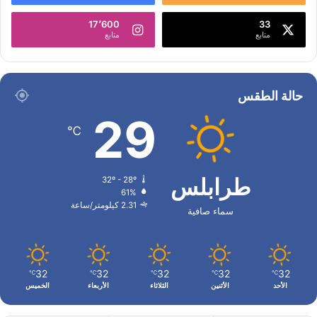
17٬600
33
متابع
متابع
حالة الطقس
29
℃
طرابلس
32º - 28º
61%
2.31 كيلومتر/ساعة
سماء صافية
32
32
32
32
32
℃
℃
℃
℃
℃
الأحد
الأثنين
الثلاثاء
الأربعاء
الخميس