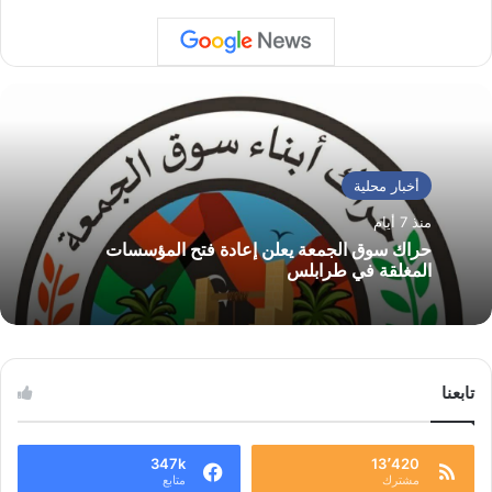
أخبار محلية
منذ 7 أيام
حراك سوق الجمعة يعلن إعادة فتح المؤسسات
المغلقة في طرابلس
تابعنا
347k
13٬420
مشترك
متابع