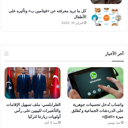
كل ما تريد معرفته عن «فيتامين ب» وتأثيره على
الأطفال
فبراير 10, 2020
آخر الأخبار
واتساب تُدخل تحسينات جوهرية
الطرابلسي: ملف تسهيل الإقامات
على الدردشات الجماعية و تُطلق
والتأشيرات لليبيين على رأس
ميزة «all@»
أولويات زيارتنا لتركيا
منذ يومين
منذ 4 أيام