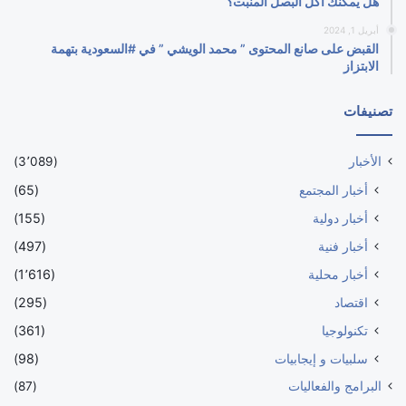
هل يمكنك أكل البصل المنبت؟
أبريل 1, 2024
القبض على صانع المحتوى ” محمد الويشي ” في #السعودية بتهمة
الابتزاز
تصنيفات
الأخبار
(3٬089)
أخبار المجتمع
(65)
أخبار دولية
(155)
أخبار فنية
(497)
أخبار محلية
(1٬616)
اقتصاد
(295)
تكنولوجيا
(361)
سلبيات و إيجابيات
(98)
البرامج والفعاليات
(87)